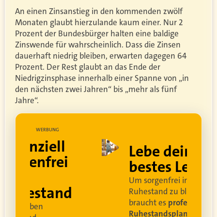
An einen Zinsanstieg in den kommenden zwölf
Monaten glaubt hierzulande kaum einer. Nur 2
Prozent der Bundesbürger halten eine baldige
Zinswende für wahrscheinlich. Dass die Zinsen
dauerhaft niedrig bleiben, erwarten dagegen 64
Prozent. Der Rest glaubt an das Ende der
Niedrigzinsphase innerhalb einer Spanne von „in
den nächsten zwei Jahren“ bis „mehr als fünf
Jahre“.
UNG
WERBUNG
ell
Lebe dein
rei
bestes Leben
Um sorgenfrei in den
and
Ruhestand zu blicken,
braucht es
professionelle
Ruhestandsplanung
.