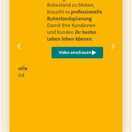
and
Ruhestand zu blicken,
braucht es
professionelle
Ruhestandsplanung
.
Damit Ihre Kundinnen
ren
und Kunden
ihr bestes
Leben leben können
.
 um
e
Video anschauen
ist
rofessionelle
lanung
wird
ung
er.