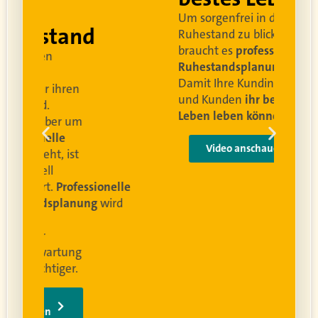
Um sorgenfrei in den
and
Ruhestand zu blicken,
braucht es
professionelle
Ruhestandsplanung
.
Damit Ihre Kundinnen
ren
und Kunden
ihr bestes
Leben leben können
.
 um
e
Video anschauen
ist
rofessionelle
lanung
wird
ung
er.