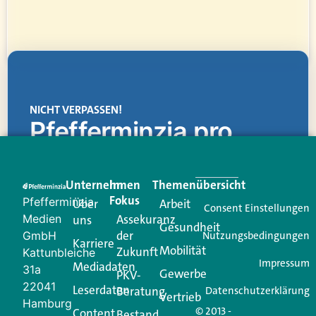
NICHT VERPASSEN!
Pfefferminzia.pro
Eine Plattform, die liefert: aktuelle Informationen,
praktische Services und einen einzigartigen Content-
Unternehmen
Im
Themenübersicht
Creator für Ihre Kundenkommunikation. Alles, was
Fokus
Pfefferminzia
Über
Arbeit
Ihren Vertriebsalltag leichter macht. Mit nur einem
Consent Einstellungen
Medien
Assekuranz
uns
Login.
Gesundheit
der
GmbH
Nutzungsbedingungen
Karriere
Mobilität
Zukunft
Jetzt anmelden
Kattunbleiche
Impressum
Mediadaten
31a
Gewerbe
PKV-
22041
Leserdaten
Beratung
Datenschutzerklärung
Vertrieb
Hamburg
© 2013 -
Content
Bestand