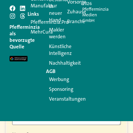
Vorsorge
2026
Manufaktur
in
Pfefferminzia
Zuhause
neuer
Schreiben Sie einen
Links
Medien
Hand
GmbH
Branche
Pfefferminzia.Pro
Kommentar
Pfefferminzia
Makler
MehrCura
als
werden
bevorzugte
Ihre E-Mail-Adresse wird nicht veröffentlicht.
Künstliche
Quelle
Erforderliche Felder sind mit
*
markiert
Intelligenz
Kommentar
*
Nachhaltigkeit
AGB
Werbung
Sponsoring
Veranstaltungen