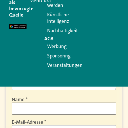
MehrCura
als
werden
bevorzugte
Ihre E-Mail-Adresse wird nicht veröffentlicht.
Künstliche
Quelle
Erforderliche Felder sind mit
*
markiert
Intelligenz
Kommentar
*
Nachhaltigkeit
AGB
Werbung
Sponsoring
Veranstaltungen
Name
*
E-Mail-Adresse
*