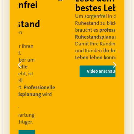
rei
bestes Leben
Um sorgenfrei in den
and
Ruhestand zu blicken,
braucht es
professionelle
Ruhestandsplanung
.
Damit Ihre Kundinnen
ren
und Kunden
ihr bestes
Leben leben können
.
 um
e
Video anschauen
ist
rofessionelle
lanung
wird
ung
er.