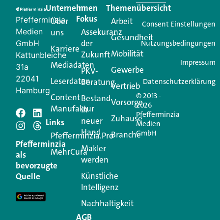
Unternehmen
Im
Themenübersicht
Creator für Ihre Kundenkommunikation. Alles, was
Fokus
Pfefferminzia
Über
Arbeit
Ihren Vertriebsalltag leichter macht. Mit nur einem
Consent Einstellungen
Medien
Assekuranz
uns
Login.
Gesundheit
der
GmbH
Nutzungsbedingungen
Karriere
Mobilität
Zukunft
Jetzt anmelden
Kattunbleiche
Impressum
Mediadaten
31a
Gewerbe
PKV-
22041
Leserdaten
Beratung
Datenschutzerklärung
Vertrieb
Hamburg
© 2013 -
Content
Bestand
Vorsorge
2026
Manufaktur
in
Pfefferminzia
Zuhause
neuer
Schreiben Sie einen
Links
Medien
Hand
GmbH
Branche
Pfefferminzia.Pro
Kommentar
Pfefferminzia
Makler
MehrCura
als
werden
bevorzugte
Ihre E-Mail-Adresse wird nicht veröffentlicht.
Künstliche
Quelle
Erforderliche Felder sind mit
*
markiert
Intelligenz
Kommentar
*
Nachhaltigkeit
AGB