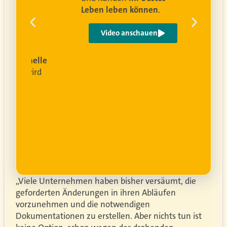
Leben leben können
.
 um
e
Video anschauen
ist
rofessionelle
lanung
wird
ung
er.
„Viele Unternehmen haben bisher versäumt, die
geforderten Änderungen in ihren Abläufen
vorzunehmen und die notwendigen
Dokumentationen zu erstellen. Aber nichts tun ist