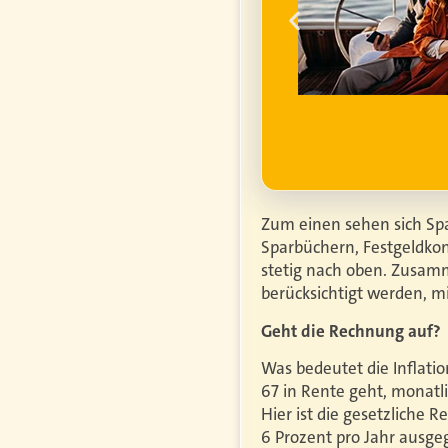
um die
finanzielle
ell
ufgrund steigender
htiger.
Mehr erfahren
Zum einen sehen sich Spa
Sparbüchern, Festgeldkon
stetig nach oben. Zusa
berücksichtigt werden, mi
Geht die Rechnung auf?
Was bedeutet die Inflati
67 in Rente geht, monat
Hier ist die gesetzliche 
6 Prozent pro Jahr ausg