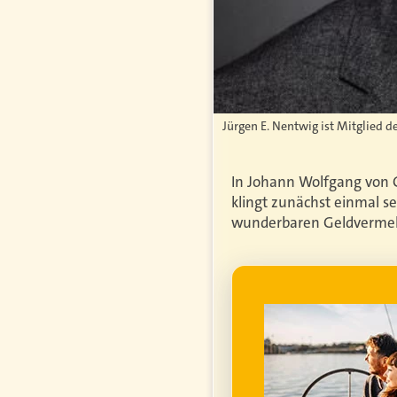
Jürgen E. Nentwig ist Mitglied 
In Johann Wolfgang von Go
klingt zunächst einmal se
wunderbaren Geldverme
WERBUNG
genfrei im
ume für ihren