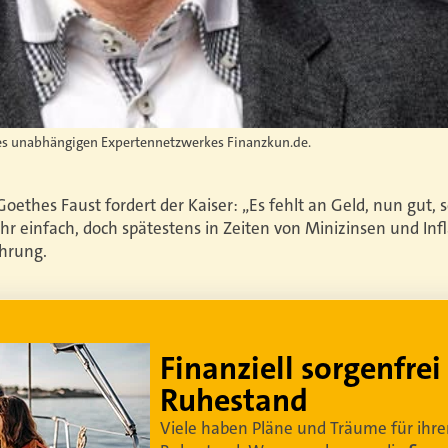
des unabhängigen Expertennetzwerkes Finanzkun.de.
ethes Faust fordert der Kaiser: „Es fehlt an Geld, nun gut, s
hr einfach, doch spätestens in Zeiten von Minizinsen und Infla
hrung.
Lebe dein bestes Leben
Um sorgenfrei in den Ruhestand zu blicken,
braucht es
professionelle Ruhestandsplanung
.
Damit Ihre Kundinnen und Kunden
ihr bestes