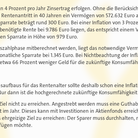
n 4 Prozent pro Jahr Zinsertrag erfolgen. Ohne die Berücksich
i Rentenantritt in 40 Jahren ein Vermögen von 572.632 Euro 
rrate beträgt rund 300 Euro. Bei einer Inflation von 3 Proze
enötigte Rente bei 9.786 Euro liegen, das entspricht einem
en Sparrate in Höhe von 979 Euro.
szahlphase mitberechnet werden, liegt das notwendige Verm
natliche Sparrate bei 1.345 Euro. Bei Nichtbeachtung der Inf
 etwa 66 Prozent weniger Geld für die zukünftige Konsumfähi
aufbaus für das Rentenalter sollte deshalb schon eine Inflat
 dann ist die hochgerechnete zukünftige Konsumfähigkeit
s Ziel nicht zu erreichen. Angestrebt werden muss eine Guth
t im Jahr. Dieses kann mit Investitionen in Aktienfonds errei
s ehrgeizige Ziel zu erreichen: Der Sparer muss durchhalten, 
erfügen möchte.