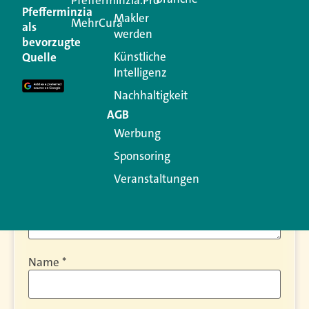
Pfefferminzia.Pro
Kommentar
Pfefferminzia
Makler
MehrCura
als
werden
bevorzugte
Ihre E-Mail-Adresse wird nicht veröffentlicht.
Künstliche
Quelle
Erforderliche Felder sind mit
*
markiert
Intelligenz
Kommentar
*
Nachhaltigkeit
AGB
Werbung
Sponsoring
Veranstaltungen
Name
*