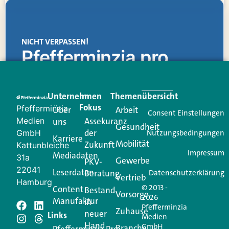
NICHT VERPASSEN!
Pfefferminzia.pro
Eine Plattform, die liefert: aktuelle Informationen,
praktische Services und einen einzigartigen Content-
Unternehmen
Im
Themenübersicht
Creator für Ihre Kundenkommunikation. Alles, was
Fokus
Pfefferminzia
Über
Arbeit
Ihren Vertriebsalltag leichter macht. Mit nur einem
Consent Einstellungen
Medien
Assekuranz
uns
Login.
Gesundheit
der
GmbH
Nutzungsbedingungen
Karriere
Mobilität
Zukunft
Jetzt anmelden
Kattunbleiche
Impressum
Mediadaten
31a
Gewerbe
PKV-
22041
Leserdaten
Beratung
Datenschutzerklärung
Vertrieb
Hamburg
© 2013 -
Content
Bestand
Vorsorge
2026
Manufaktur
in
Pfefferminzia
Zuhause
neuer
Schreiben Sie einen
Links
Medien
Hand
GmbH
Branche