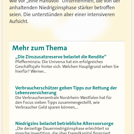
wie vor „eine Handvoll“ Unternehmen, die von der
anhaltenden Niedrigzinsphase stärker betroffen
seien. Die unterstünden aber einer intensiveren
Aufsicht.
Mehr zum Thema
„Die Zinszusatzreserve belastet die Rendite“
Pfefferminzia: Die Universa hat ein erfolgreiches
Geschäftsjahr hinter sich. Welchen Hauptgrund sehen Sie
hierfür? Werner…
Verbraucherschützer geben Tipps zur Rettung der
Lebensversicherung
Die Verbraucherzentrale Nordrhein-Westfalen hat für
den Focus sieben Tipps zusammengestellt, wie
Verbraucher Geld sparen können,…
Niedrigzins belastet betriebliche Altersvorsorge
„Die derzeitige Dauerniedrigzinsphase erleichtert so
manche Investition, die über Fremdkapital finanziert