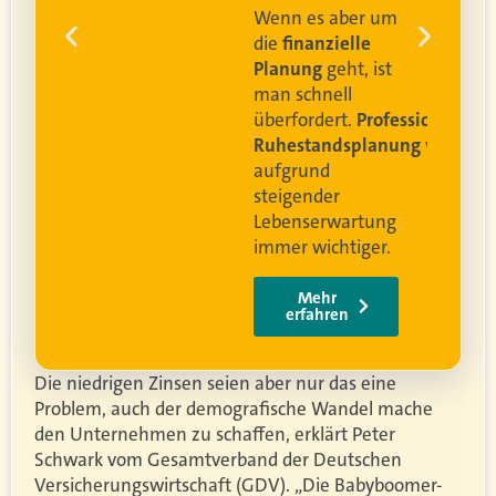
Leben leben können
.
 um
e
Video anschauen
ist
rofessionelle
lanung
wird
ung
er.
Die niedrigen Zinsen seien aber nur das eine
Problem, auch der demografische Wandel mache
den Unternehmen zu schaffen, erklärt Peter
Schwark vom Gesamtverband der Deutschen
Versicherungswirtschaft (GDV). „Die Babyboomer-