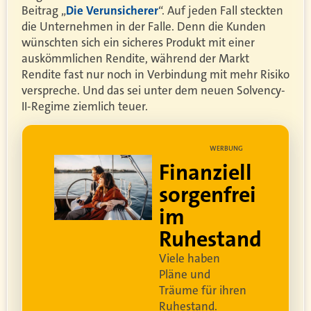
Beitrag „
Die Verunsicherer
“. Auf jeden Fall steckten
die Unternehmen in der Falle. Denn die Kunden
wünschten sich ein sicheres Produkt mit einer
auskömmlichen Rendite, während der Markt
Rendite fast nur noch in Verbindung mit mehr Risiko
verspreche. Und das sei unter dem neuen Solvency-
II-Regime ziemlich teuer.
UNG
WERBUNG
ell
Lebe dein
rei
bestes Leben
Um sorgenfrei in den
and
Ruhestand zu blicken,
braucht es
professionelle
Ruhestandsplanung
.
Damit Ihre Kundinnen
ren
und Kunden
ihr bestes