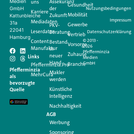
Medien
Assekuranz
uns
Login.
Gesundheit
der
GmbH
Nutzungsbedingungen
Karriere
Mobilität
Zukunft
Jetzt anmelden
Kattunbleiche
Impressum
Mediadaten
31a
Gewerbe
PKV-
22041
Leserdaten
Beratung
Datenschutzerklärung
Vertrieb
Hamburg
© 2013 -
Content
Bestand
Vorsorge
2026
Manufaktur
in
Pfefferminzia
Zuhause
neuer
Schreiben Sie einen
Links
Medien
Hand
GmbH
Branche
Pfefferminzia.Pro
Kommentar
Pfefferminzia
Makler
MehrCura
als
werden
bevorzugte
Ihre E-Mail-Adresse wird nicht veröffentlicht.
Künstliche
Quelle
Erforderliche Felder sind mit
*
markiert
Intelligenz
Kommentar
*
Nachhaltigkeit
AGB
Werbung
Sponsoring