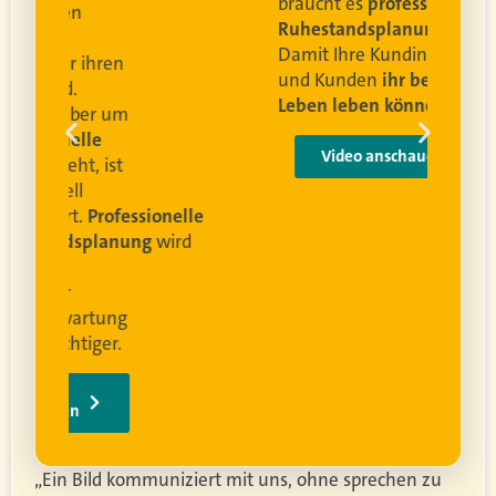
braucht es
professionelle
Ruhestandsplanung
.
Damit Ihre Kundinnen
ren
und Kunden
ihr bestes
Leben leben können
.
 um
e
Video anschauen
ist
rofessionelle
lanung
wird
ung
er.
„Ein Bild kommuniziert mit uns, ohne sprechen zu