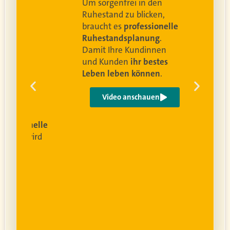
Um sorgenfrei in den
and
Ruhestand zu blicken,
braucht es
professionelle
Ruhestandsplanung
.
Damit Ihre Kundinnen
ren
und Kunden
ihr bestes
Leben leben können
.
 um
e
Video anschauen
ist
rofessionelle
lanung
wird
ung
er.