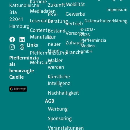
Karriere
Mobilität
Zukunft
Jetzt anmelden
Kattunbleiche
Impressum
Mediadaten
31a
Gewerbe
PKV-
22041
Leserdaten
Beratung
Datenschutzerklärung
Vertrieb
Hamburg
© 2013 -
Content
Bestand
Vorsorge
2026
Manufaktur
in
Pfefferminzia
Zuhause
neuer
Schreiben Sie einen
Links
Medien
Hand
GmbH
Branche
Pfefferminzia.Pro
Kommentar
Pfefferminzia
Makler
MehrCura
als
werden
bevorzugte
Ihre E-Mail-Adresse wird nicht veröffentlicht.
Künstliche
Quelle
Erforderliche Felder sind mit
*
markiert
Intelligenz
Kommentar
*
Nachhaltigkeit
AGB
Werbung
Sponsoring
Veranstaltungen