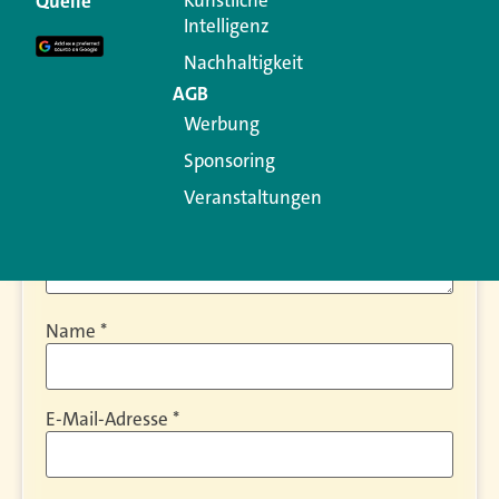
Quelle
Erforderliche Felder sind mit
*
markiert
Intelligenz
Kommentar
*
Nachhaltigkeit
AGB
Werbung
Sponsoring
Veranstaltungen
Name
*
E-Mail-Adresse
*