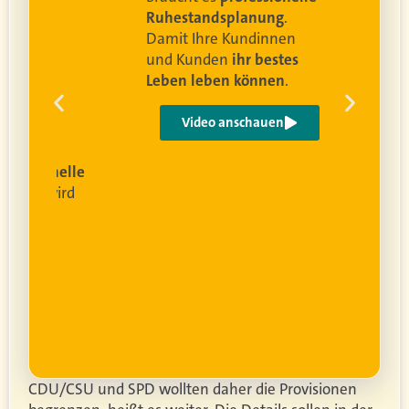
Ruhestandsplanung
.
Damit Ihre Kundinnen
ren
und Kunden
ihr bestes
Leben leben können
.
 um
e
Video anschauen
ist
rofessionelle
lanung
wird
ung
er.
CDU/CSU und SPD wollten daher die Provisionen