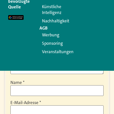
bevorzugte
Ihre E-Mail-Adresse wird nicht veröffentlicht.
Künstliche
Quelle
Erforderliche Felder sind mit
*
markiert
Intelligenz
Kommentar
*
Nachhaltigkeit
AGB
Werbung
Sponsoring
Veranstaltungen
Name
*
E-Mail-Adresse
*