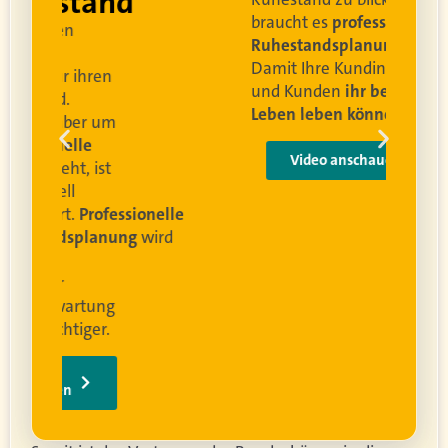
and
braucht es
professionelle
Ruhestandsplanung
.
Damit Ihre Kundinnen
ren
und Kunden
ihr bestes
Leben leben können
.
 um
e
Video anschauen
ist
rofessionelle
lanung
wird
ung
er.