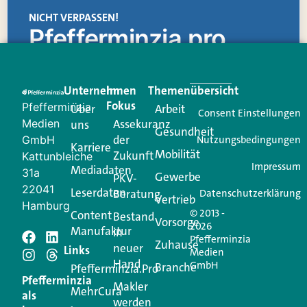
NICHT VERPASSEN!
Pfefferminzia.pro
Eine Plattform, die liefert: aktuelle Informationen,
praktische Services und einen einzigartigen Content-
Unternehmen
Im
Themenübersicht
Creator für Ihre Kundenkommunikation. Alles, was
Fokus
Pfefferminzia
Über
Arbeit
Ihren Vertriebsalltag leichter macht. Mit nur einem
Consent Einstellungen
Medien
Assekuranz
uns
Login.
Gesundheit
der
GmbH
Nutzungsbedingungen
Karriere
Mobilität
Zukunft
Jetzt anmelden
Kattunbleiche
Impressum
Mediadaten
31a
Gewerbe
PKV-
22041
Leserdaten
Beratung
Datenschutzerklärung
Vertrieb
Hamburg
© 2013 -
Content
Bestand
Vorsorge
2026
Manufaktur
in
Pfefferminzia
Zuhause
neuer
Schreiben Sie einen
Links
Medien
Hand
GmbH
Branche
Pfefferminzia.Pro
Kommentar
Pfefferminzia
Makler
MehrCura
als
werden