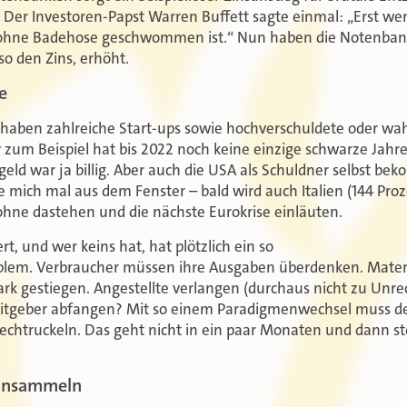
. Der Investoren-Papst Warren Buffett sagte einmal: „Erst w
 ohne Badehose geschwommen ist.“ Nun haben die Notenbank
so den Zins, erhöht.
e
 haben zahlreiche Start-ups sowie hochverschuldete oder wah
zum Beispiel hat bis 2022 noch keine einzige schwarze Jahre
ld war ja billig. Aber auch die USA als Schuldner selbst be
e mich mal aus dem Fenster – bald wird auch Italien (144 Pr
 ohne dastehen und die nächste Eurokrise einläuten.
t, und wer keins hat, hat plötzlich ein so
blem. Verbraucher müssen ihre Ausgaben überdenken. Materi
rk gestiegen. Angestellte verlangen (durchaus nicht zu Unr
eitgeber abfangen? Mit so einem Paradigmenwechsel muss de
chtruckeln. Das geht nicht in ein paar Monaten und dann ste
einsammeln