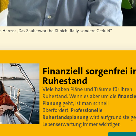
s Harms: „Das Zauberwort heißt nicht Rally, sondern Geduld“
Lebe dein bestes Leben
Um sorgenfrei in den Ruhestand zu blicken,
braucht es
professionelle Ruhestandsplanung
.
Damit Ihre Kundinnen und Kunden
ihr bestes
Leben leben können
.
Video anschauen