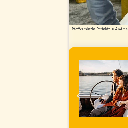
Pfefferminzia-Redakteur Andrea
WERBUNG
ei im
ihren
inanzielle
 steigender