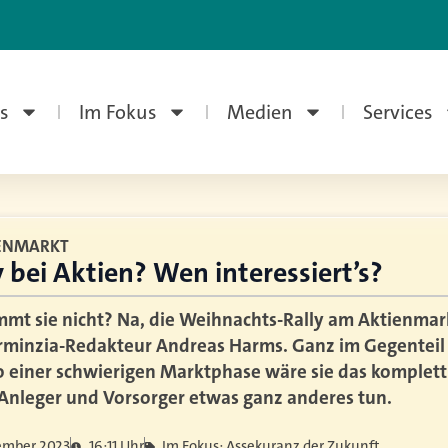
s
Im Fokus
Medien
Services
ENMARKT
 bei Aktien? Wen interessiert’s?
mt sie nicht? Na, die Weihnachts-Rally am Aktienmarkt
erminzia-Redakteur Andreas Harms. Ganz im Gegenteil d
so einer schwierigen Marktphase wäre sie das komplett 
 Anleger und Vorsorger etwas ganz anderes tun.
ember 2023
16:11 Uhr
Im Fokus: Assekuranz der Zukunft