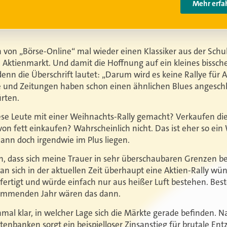
 von „Börse-Online“ mal wieder einen Klassiker aus der Schub
 Aktienmarkt. Und damit die Hoffnung auf ein kleines bissc
denn die Überschrift lautet: „Darum wird es keine Rallye für
 und Zeitungen haben schon einen ähnlichen Blues angesch
rten.
se Leute mit einer Weihnachts-Rally gemacht? Verkaufen die 
on fett einkaufen? Wahrscheinlich nicht. Das ist eher so ei
ann doch irgendwie im Plus liegen.
, dass sich meine Trauer in sehr überschaubaren Grenzen be
man sich in der aktuellen Zeit überhaupt eine Aktien-Rally w
fertigt und
würde einfach nur aus heißer Luft bestehen
.
Best
kommenden Jahr wären das
dann
.
al klar, in welcher Lage sich die Märkte gerade befinden. 
otenbanken sorgt ein beispielloser Zinsanstieg für brutale En