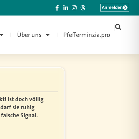
Anmelden
|
Über uns
Pfefferminzia.pro
! Ist doch völlig
arf sie ruhig
falsche Signal.