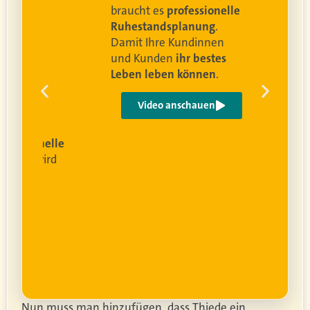
braucht es
professionelle
Ruhestandsplanung
.
Damit Ihre Kundinnen
ren
und Kunden
ihr bestes
Leben leben können
.
 um
e
Video anschauen
ist
rofessionelle
lanung
wird
ung
er.
Nun muss man hinzufügen, dass Thiede ein