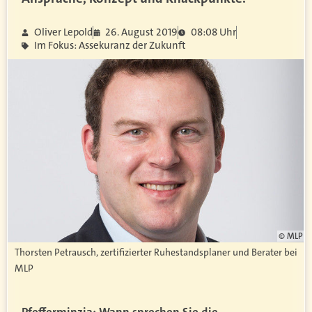
Oliver Lepold
26. August 2019
08:08 Uhr
Im Fokus: Assekuranz der Zukunft
© MLP
Thorsten Petrausch, zertifizierter Ruhestandsplaner und Berater bei
MLP
Pfefferminzia: Wann sprechen Sie die