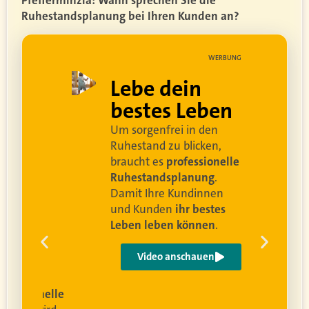
Ruhestandsplanung bei Ihren Kunden an?
UNG
WERBUNG
ell
Lebe dein
rei
bestes Leben
Um sorgenfrei in den
and
Ruhestand zu blicken,
braucht es
professionelle
Ruhestandsplanung
.
Damit Ihre Kundinnen
ren
und Kunden
ihr bestes
Leben leben können
.
 um
e
Video anschauen
ist
rofessionelle