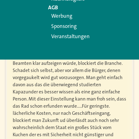
Altersversorgungen abzuschaffen-Fazit 100%
AGB
ERFOLGLOS!“ Beamte und Politiker, völlig
Werbung
Beratungsresistent, blocken alles locker. Sind ja selbst
Sponsoring
hervorragend abgesichert und verstehe wohl nicht,
dass seit Draghi die Mehrheit der Bürger keine Chance,
Veranstaltungen
mit aktuellen Angeboten des Marktes, auch besonders
bei BAVs und Riester, schon vor der hohen Inflation, auf
Rendite hat. Die Innovation die des selbst hargesotten
Beamten klar aufzeigen würde, blockiert die Branche.
Schadet sich selbst, aber vor allem die Bürger, denen
vorgegaukelt wird gut vorzusorgen. Man geht einfach
davon aus das die überwiegend studierten
Kapazunder es besser wissen als eine ganz einfache
Person. Mit dieser Einstellung kann man froh sein, dass
das Rad schon erfunden wurde…..Für geringste.
lächerliche Kosten, nur nach Geschäftseingang,
blockiert man Zukunft ud überläsdt auch noch sehr
wahrscheinlich dem Staat ein großes Stück vom
Kuchen der es mit Sicherheit nicht günstiger und