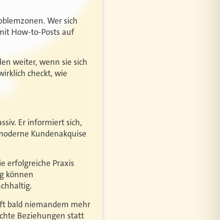
roblemzonen. Wer sich
 mit How-to-Posts auf
en weiter, wenn sie sich
irklich checkt, wie
iv. Er informiert sich,
rt moderne Kundenakquise
e erfolgreiche Praxis
ng können
chhaltig.
kauft bald niemandem mehr
 echte Beziehungen statt