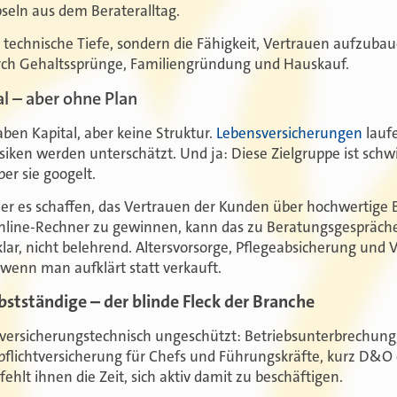
pseln aus dem Berateralltag.
e technische Tiefe, sondern die Fähigkeit, Vertrauen aufzubau
durch Gehaltssprünge, Familiengründung und Hauskauf.
al – aber ohne Plan
aben Kapital, aber keine Struktur.
Lebensversicherungen
lauf
isiken werden unterschätzt. Und ja: Diese Zielgruppe ist schwi
ber sie googelt.
 es schaffen, das Vertrauen der Kunden über hochwertige Bl
line-Rechner zu gewinnen, kann das zu Beratungsgesprächen
s, klar, nicht belehrend. Altersvorsorge, Pflegeabsicherung 
l, wenn man aufklärt statt verkauft.
stständige – der blinde Fleck der Branche
d versicherungstechnisch ungeschützt: Betriebsunterbrechung
lichtversicherung für Chefs und Führungskräfte, kurz D&O 
fehlt ihnen die Zeit, sich aktiv damit zu beschäftigen.