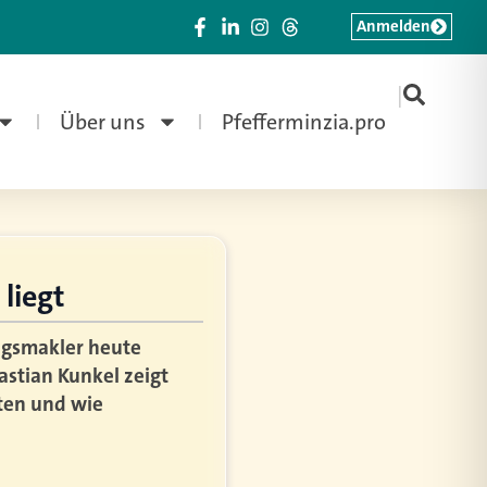
Anmelden
|
Über uns
Pfefferminzia.pro
liegt
ungsmakler heute
astian Kunkel zeigt
eten und wie