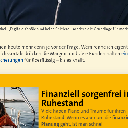
kel: „Digitale Kanäle sind keine Spielerei, sondern die Grundlage für mod
en heute mehr denn je vor der Frage: Wem renne ich eigentl
leichsportale drücken die Margen, und viele Kunden halten
ei
sicherungen
für überflüssig – bis es knallt.
Lebe dein bestes Leben
Um sorgenfrei in den Ruhestand zu blicken,
braucht es
professionelle Ruhestandsplanung
.
Damit Ihre Kundinnen und Kunden
ihr bestes
Leben leben können
.