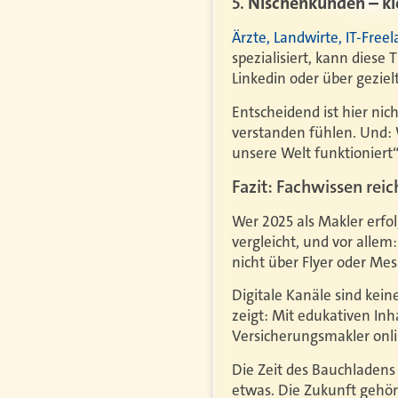
5.
Nischenkunden – kl
Ärzte, Landwirte, IT-Free
spezialisiert, kann diese
Linkedin oder über gezi
Entscheidend ist hier ni
verstanden fühlen. Und: 
unsere Welt funktioniert“
Fazit: Fachwissen rei
Wer 2025 als Makler erfol
vergleicht, und vor alle
nicht über Flyer oder Me
Digitale Kanäle sind kein
zeigt: Mit edukativen In
Versicherungsmakler onli
Die Zeit des Bauchladens
etwas. Die Zukunft gehört