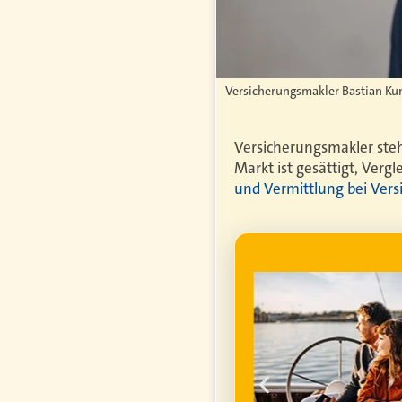
Versicherungsmakler Bastian Kun
Versicherungsmakler steh
Markt ist gesättigt, Verg
und Vermittlung bei Ver
WERBUNG
genfrei im
ume für ihren
um die
finanzielle
ell