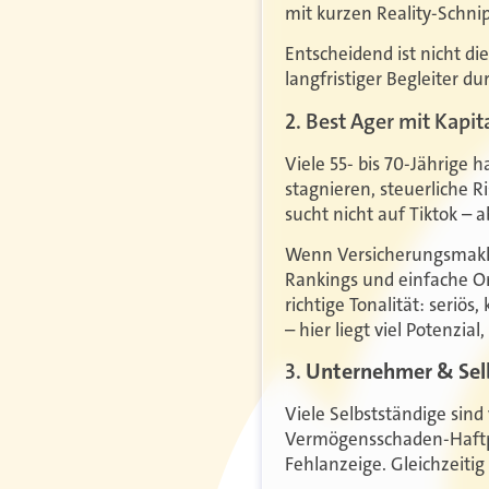
mit kurzen Reality-Schni
Entscheidend ist nicht di
langfristiger Begleiter 
2.
Best Ager mit Kapit
Viele 55- bis 70-Jährige h
stagnieren, steuerliche R
sucht nicht auf Tiktok – a
Wenn Versicherungsmakler
Rankings und einfache On
richtige Tonalität: seriö
– hier liegt viel Potenzia
3.
Unternehmer & Selb
Viele Selbstständige sin
Vermögensschaden-Haftpf
Fehlanzeige. Gleichzeitig 