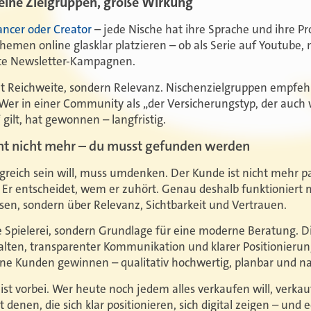
eine Zielgruppen, große Wirkung
lancer oder Creator
– jede Nische hat ihre Sprache und ihre P
 Themen online glasklar platzieren – ob als Serie auf Youtube,
elte Newsletter-Kampagnen.
cht Reichweite, sondern Relevanz. Nischenzielgruppen empfehl
Wer in einer Community als „der Versicherungstyp, der auch w
 gilt, hat gewonnen – langfristig.
cht nicht mehr – du musst gefunden werden
greich sein will, muss umdenken. Der Kunde ist nicht mehr pass
m: Er entscheidet, wem er zuhört. Genau deshalb funktionie
ssen, sondern über Relevanz, Sichtbarkeit und Vertrauen.
e Spielerei, sondern Grundlage für eine moderne Beratung. Di
halten, transparenter Kommunikation und klarer Positionieru
ne Kunden gewinnen – qualitativ hochwertig, planbar und na
 ist vorbei. Wer heute noch jedem alles verkaufen will, ver
 denen, die sich klar positionieren, sich digital zeigen – und