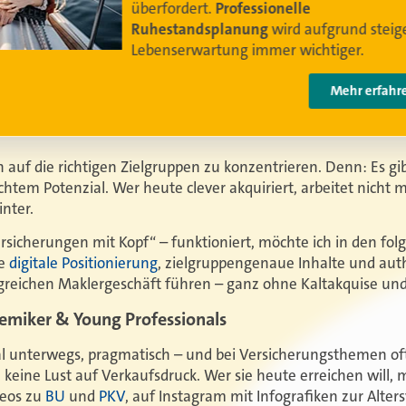
Video anschauen
ch auf die richtigen Zielgruppen zu konzentrieren. Denn: Es g
htem Potenzial. Wer heute clever akquiriert, arbeitet nicht 
inte
r.
rsicherungen mit Kopf“ – funktioniert, möchte ich in den fol
ie
digitale Positionierung
, zielgruppengenaue Inhalte und aut
lgreichen Maklergeschäft führen – ganz ohne Kaltakquise un
miker & Young Professionals
tal unterwegs, pragmatisch – und bei Versicherungsthemen oft 
n keine Lust auf Verkaufsdruck. Wer sie heute erreichen will, m
deos zu
BU
und
PKV
, auf Instagram mit Infografiken zur Alter