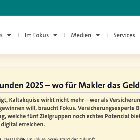
s
Im Fokus
Medien
Services
unden 2025 – wo für Makler das Geld 
tigt, Kaltakquise wirkt nicht mehr – wer als Versicher
gewinnen will, braucht Fokus. Versicherungsexperte B
ag, welche fünf Zielgruppen noch echtes Potenzial bi
digital erreichen.
11:07 Uhr
Im Fokus: Assekuranz der Zukunft