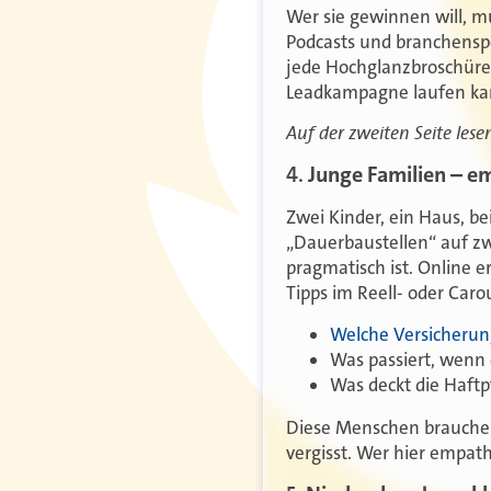
Wer sie gewinnen will, mu
Podcasts und branchenspez
jede Hochglanzbroschüre.
Leadkampagne laufen kan
Auf der zweiten Seite les
4.
Junge Familien – em
Zwei Kinder, ein Haus, bei
„Dauerbaustellen“ auf zw
pragmatisch ist. Online 
Tipps im Reell- oder Caro
Welche Versicherun
Was passiert, wenn e
Was deckt die Haftpf
Diese Menschen brauchen
vergisst. Wer hier empathi