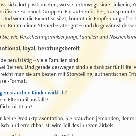
ss sich dort positionieren, wo sie unterwegs sind: Linkedin, 
ifische Facebook-Gruppen. Ein authentischer, transparenter A
 Und wenn die Expertise sitzt, kommt die Empfehlung oft schn
n. Berate einen Steuerberater gut – und du gewinnst dess
en Sie, wie Versicherungsmakler junge Familien und Nischenku
otional, loyal, beratungsbereit
de berufstätig – viele Familien sind
ei Beinen. Und gerade deswegen sind sie dankbar für Hilfe, 
erreicht man sie am besten mit Storytelling, authentischen E
usel-Format:
gen brauchen Kinder wirklich
?
in Elternteil ausfällt?
licht nicht ab?
 keine Produktpräsentation. Sie brauchen jemanden, der mi
sch und erreichbar ist, wird Teil des inneren Zirkels.