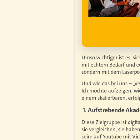
ufgrund steigender
htiger.
Mehr erfahren
Umso wichtiger ist es, si
mit echtem Bedarf und ec
sondern mit dem Laserpo
Und wie das bei uns – „Ve
Ich möchte aufzeigen, w
einem skalierbaren, erfo
1.
Aufstrebende Akade
Diese Zielgruppe ist digi
sie vergleichen, sie habe
sein: auf Youtube mit Vi