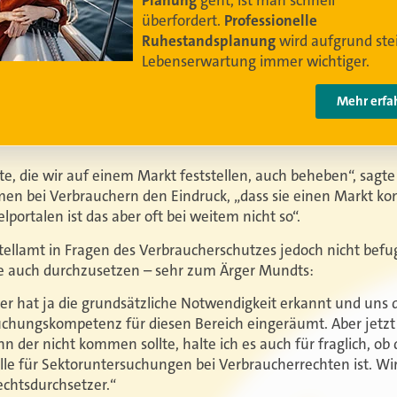
Video anschauen
te, die wir auf einem Markt feststellen, auch beheben“, sag
en bei Verbrauchern den Eindruck, „dass sie einen Markt kom
portalen ist das aber oft bei weitem nicht so“.
tellamt in Fragen des Verbraucherschutzes jedoch nicht befug
 auch durchzusetzen – sehr zum Ärger Mundts:
r hat ja die grundsätzliche Notwendigkeit erkannt und uns 
suchungskompetenz für diesen Bereich eingeräumt. Aber jetz
 der nicht kommen sollte, halte ich es auch für fraglich, ob
elle für Sektoruntersuchungen bei Verbraucherrechten ist. Wir
echtsdurchsetzer.“