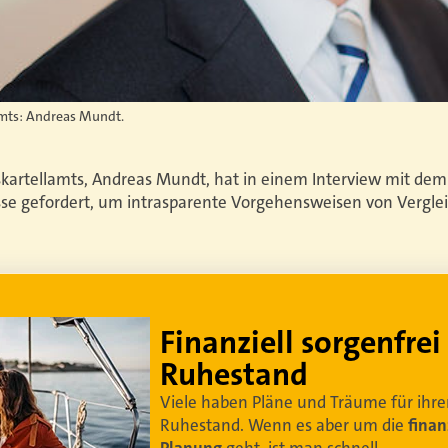
amts: Andreas Mundt.
skartellamts, Andreas Mundt, hat in einem Interview mit de
e gefordert, um intrasparente Vorgehensweisen von Verglei
Lebe dein bestes Leben
Um sorgenfrei in den Ruhestand zu blicken,
braucht es
professionelle Ruhestandsplanung
.
Damit Ihre Kundinnen und Kunden
ihr bestes
Leben leben können
.