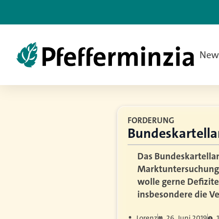
New
FORDERUNG
Bundeskartellam
Das Bundeskartellam
Marktuntersuchungen
wolle gerne Defizit
insbesondere die Ve
Lorenz
26. Juni 2019