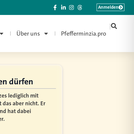
Anmelden
|
Über uns
Pfefferminzia.pro
en dürfen
es lediglich mit
das aber nicht. Er
und hat dabei
r.