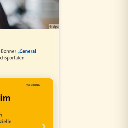
© dpa
m Bonner
„General
chsportalen
WERBUNG