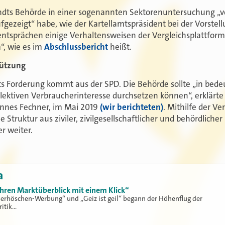
undts Behörde in einer sogenannten Sektorenuntersuchung „
fgezeigt“ habe, wie der Kartellamtspräsident bei der Vorstel
 entsprächen einige Verhaltensweisen der Vergleichsplattform
“, wie es im
Abschlussbericht
heißt.
tützung
s Forderung kommt aus der SPD. Die Behörde sollte „in bed
lektiven Verbraucherinteresse durchsetzen können“, erklärte
annes Fechner, im Mai 2019
(wir berichteten)
. Mithilfe der V
truktur aus ziviler, zivilgesellschaftlicher und behördliche
er weiter.
a
ihren Marktüberblick mit einem Klick“
erhöschen-Werbung“ und „Geiz ist geil“ begann der Höhenflug der
ritik…