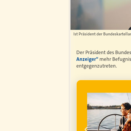
Ist Präsident der Bundeskartell
Der Präsident des Bunde
Anzeiger“
mehr Befugniss
entgegenzutreten.
WERBUNG
genfrei im
ume für ihren
um die
finanzielle