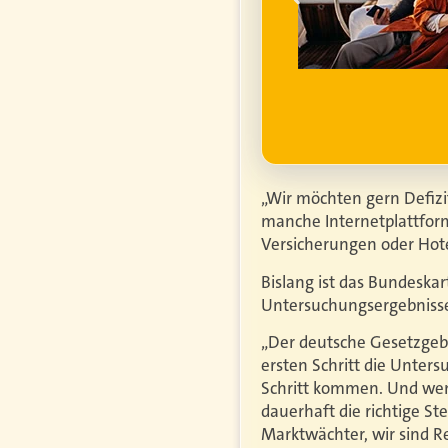
ell
ufgrund steigender
htiger.
Mehr erfahren
„Wir möchten gern Defizi
manche Internetplattform
Versicherungen oder Hotel
Bislang ist das Bundeskar
Untersuchungsergebnisse
„Der deutsche Gesetzgebe
ersten Schritt die Unter
Schritt kommen. Und wenn
dauerhaft die richtige St
Marktwächter, wir sind R