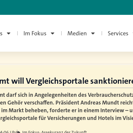
s
Im Fokus
Medien
Services
t will Vergleichsportale sanktionier
t darf sich in Angelegenheiten des Verbraucherschutz
 Gehör verschaffen. Präsident Andreas Mundt reicht 
e im Markt beheben, forderte er in einem Interview – 
rgleichsportale für Versicherungen und Hotels im Visie
14:06 Uhr
Im Fokus: Assekuranz der Zukunft