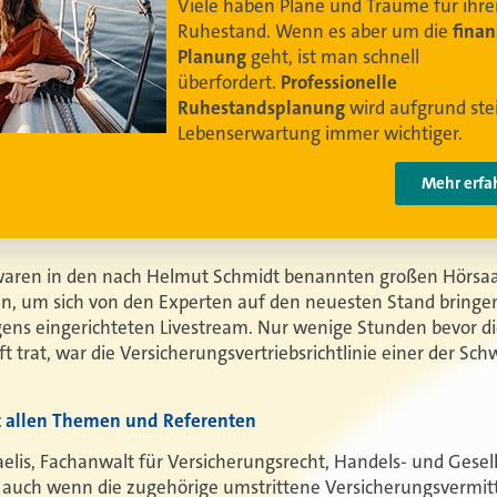
Damit Ihre Kundinnen und Kunden
ihr bestes
Leben leben können
.
Video anschauen
aren in den nach Helmut Schmidt benannten großen Hörsaal
um sich von den Experten auf den neuesten Stand bringen 
gens eingerichteten Livestream. Nur wenige Stunden bevor d
raft trat, war die Versicherungsvertriebsrichtlinie einer der S
it allen Themen und Referenten
lis, Fachanwalt für Versicherungsrecht, Handels- und Gesells
itt, auch wenn die zugehörige umstrittene Versicherungsverm