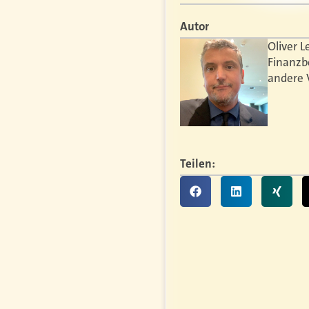
Autor
Oliver L
Finanzb
andere 
Teilen: