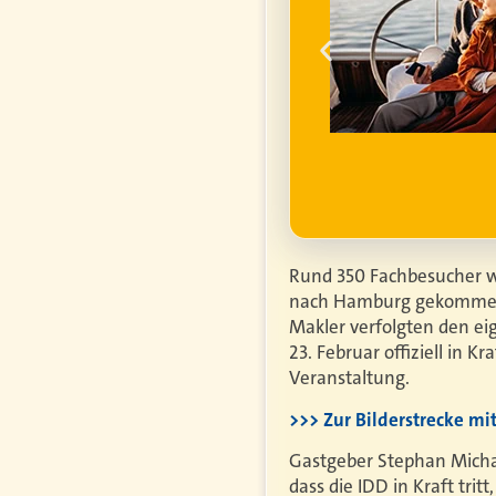
ume für ihren
um die
finanzielle
ell
ufgrund steigender
htiger.
Mehr erfahren
Rund 350 Fachbesucher w
nach Hamburg gekommen, 
Makler verfolgten den ei
23. Februar offiziell in K
Veranstaltung.
>>> Zur Bilderstrecke m
Gastgeber Stephan Michae
dass die IDD in Kraft tr