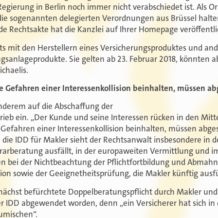
egierung in Berlin noch immer nicht verabschiedet ist. Als 
 die sogenannten delegierten Verordnungen aus Brüssel halte
 Rechtsakte hat die Kanzlei auf Ihrer Homepage veröffentlic
its mit den Herstellern eines Versicherungsproduktes und and
gsanlageprodukte. Sie gelten ab 23. Februar 2018, könnten a
chaelis.
e Gefahren einer Interessenkollision beinhalten, müssen a
nderem auf die Abschaffung der
ieb ein. „Der Kunde und seine Interessen rücken in den Mitt
Gefahren einer Interessenkollision beinhalten, müssen abge
 die IDD für Makler sieht der Rechtsanwalt insbesondere in d
orarberatung ausfällt, in der europaweiten Vermittlung und 
n bei der Nichtbeachtung der Pflichtfortbildung und Abmah
tion sowie der Geeignetheitsprüfung, die Makler künftig aus
nächst befürchtete Doppelberatungspflicht durch Makler und V
IDD abgewendet worden, denn „ein Versicherer hat sich in 
umischen“.