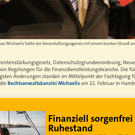
an Michaelis hatte die Veranstaltungsagenda mit einem bunten Strauß an
srentenstärkungsgesetz, Datenschutzgrundverordnung, Neu
euen Regelungen für die Finanzdienstleistungsbranche. Die fü
gsten Änderungen standen im Mittelpunkt der Fachtagung f
 die
Rechtsanwaltskanzlei Michaelis
am 22. Februar in Hambu
Lebe dein bestes Leben
Um sorgenfrei in den Ruhestand zu blicken,
braucht es
professionelle Ruhestandsplanung
.