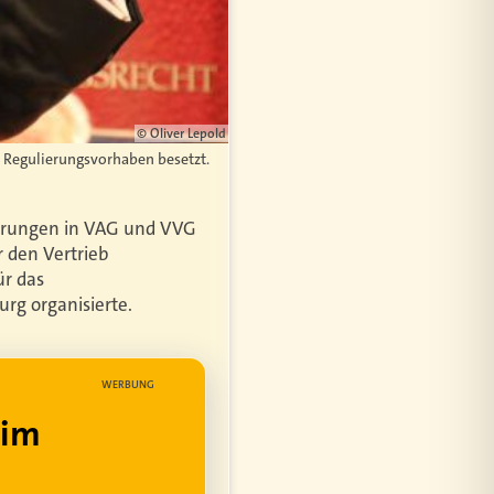
© Oliver Lepold
 Regulierungsvorhaben besetzt.
erungen in VAG und VVG
r den Vertrieb
ür das
rg organisierte.
WERBUNG