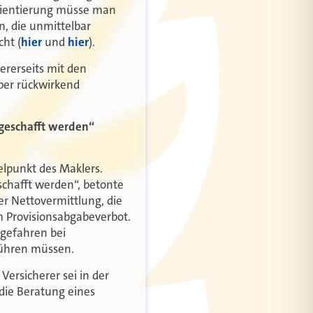
Orientierung müsse man
n, die unmittelbar
ht (
hier
und
hier
).
ererseits mit den
ber rückwirkend
bgeschafft werden“
elpunkt des Maklers.
schafft werden“, betonte
er Nettovermittlung, die
im Provisionsabgabeverbot.
ngefahren bei
führen müssen.
ersicherer sei in der
die Beratung eines