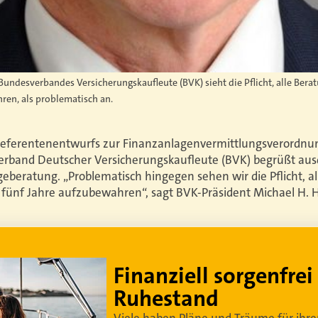
 Bundesverbandes Versicherungskaufleute (BVK) sieht die Pflicht, alle Ber
ren, als problematisch an.
Referentenentwurfs zur Finanzanlagenvermittlungsverordnun
erband Deutscher Versicherungskaufleute (BVK) begrüßt ausd
eberatung. „Problematisch hingegen sehen wir die Pflicht, a
fünf Jahre aufzubewahren“, sagt BVK-Präsident Michael H. H
Lebe dein bestes Leben
Um sorgenfrei in den Ruhestand zu blicken,
braucht es
professionelle Ruhestandsplanung
.