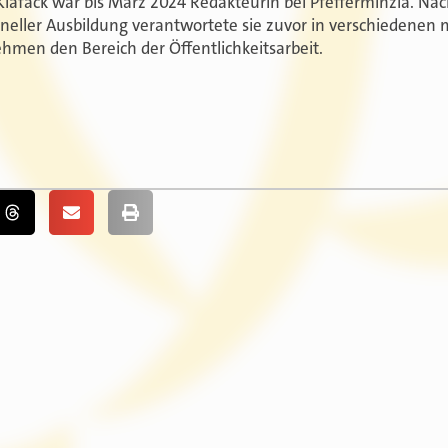
Klafack war bis März 2024 Redakteurin bei Pfefferminzia. N
oneller Ausbildung verantwortete sie zuvor in verschiedenen 
hmen den Bereich der Öffentlichkeitsarbeit.