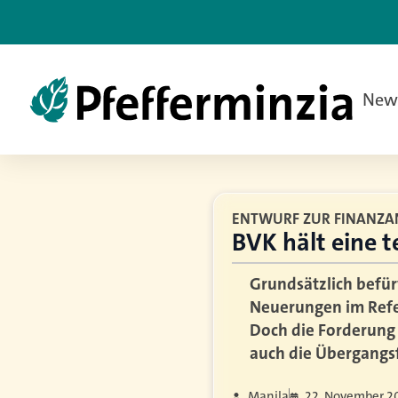
New
ENTWURF ZUR FINANZA
BVK hält eine t
Grundsätzlich befü
Neuerungen im Refe
Doch die Forderung 
auch die Übergangsf
Manila
22. November 2