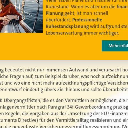
Damit Ihre Kundinnen und Kunden
ihr bestes
Leben leben können
.
Video anschauen
ng bedeutet nicht nur immensen Aufwand und verursacht ho
liche Fragen auf, zum Beispiel darüber, was noch aufzeichnun
t und wo eine nicht mehr aufzeichnungspflichtige Versiche
enentwurf eindeutig übers Ziel hinaus und sollte überarbeite
 Übergangsfristen, die es den Vermittlern ermöglichen, die 
anlagenvermittler nach Paragraf 34f Gewerbeordnung praxis
 Regeln, die Vorgaben aus der Umsetzung der EU?Finanzmarkt
truments Directive) für den Vermittleralltag realisieren und 
an die neugefasste Versicherungsvermittlungsverordnung (Ve