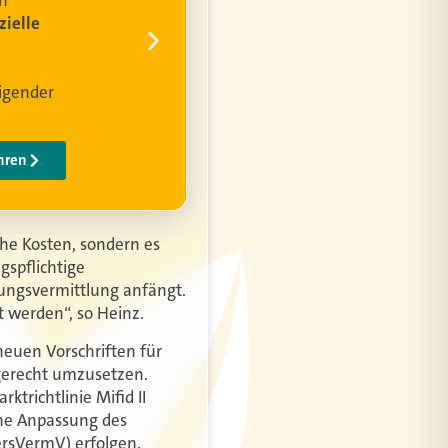
he Kosten, sondern es
gspflichtige
rungsvermittlung anfängt.
t werden“, so Heinz.
neuen Vorschriften für
gerecht umzusetzen.
richtlinie Mifid II
eine Anpassung des
rsVermV) erfolgen.