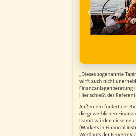
ume für ihren
um die
finanzielle
ell
ufgrund steigender
htiger.
Mehr erfahren
„Dieses sogenannte Tapi
wirft auch nicht unerheb
Finanzanlagenberatung is
Hier schießt der Referent
Außerdem fordert der BVK
die gewerblichen Finanz
Damit würden diese neuen
(Markets in Financial Ins
Wortlauts der FinVermV 