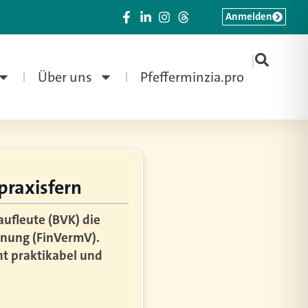
Anmelden
|
Über uns
Pfefferminzia.pro
praxisfern
ufleute (BVK) die
nung (FinVermV).
ht praktikabel und