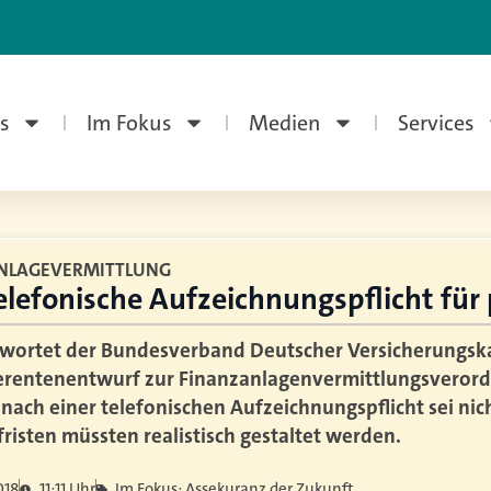
s
Im Fokus
Medien
Services
NLAGEVERMITTLUNG
elefonische Aufzeichnungspflicht für 
rwortet der Bundesverband Deutscher Versicherungska
rentenentwurf zur Finanzanlagenvermittlungsverord
nach einer telefonischen Aufzeichnungspflicht sei nic
risten müssten realistisch gestaltet werden.
018
11:11 Uhr
Im Fokus: Assekuranz der Zukunft