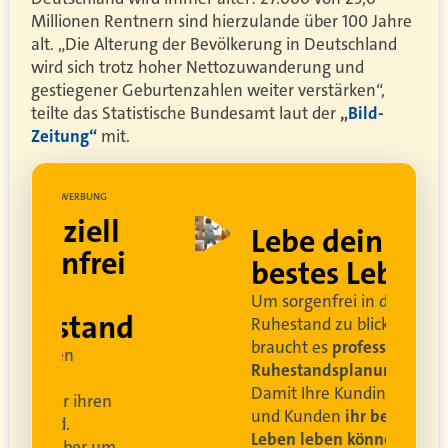
Millionen Rentnern sind hierzulande über 100 Jahre
alt. „Die Alterung der Bevölkerung in Deutschland
wird sich trotz hoher Nettozuwanderung und
gestiegener Geburtenzahlen weiter verstärken“,
teilte das Statistische Bundesamt laut der
„
Bild-
Zeitung
“
mit.
UNG
WERBUNG
ell
Lebe dein
rei
bestes Leben
Um sorgenfrei in den
and
Ruhestand zu blicken,
braucht es
professionelle
Ruhestandsplanung
.
Damit Ihre Kundinnen
ren
und Kunden
ihr bestes
Leben leben können
.
 um