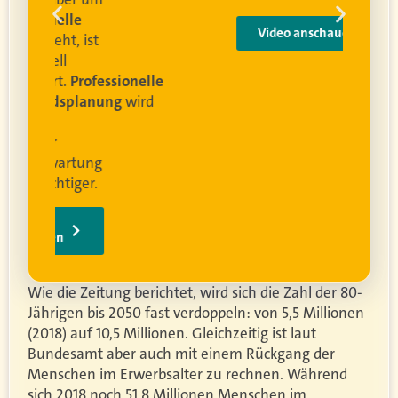
e
Video anschauen
ist
rofessionelle
lanung
wird
ung
er.
Wie die Zeitung berichtet, wird sich die Zahl der 80-
Jährigen bis 2050 fast verdoppeln: von 5,5 Millionen
(2018) auf 10,5 Millionen. Gleichzeitig ist laut
Bundesamt aber auch mit einem Rückgang der
Menschen im Erwerbsalter zu rechnen. Während
sich 2018 noch 51,8 Millionen Menschen im