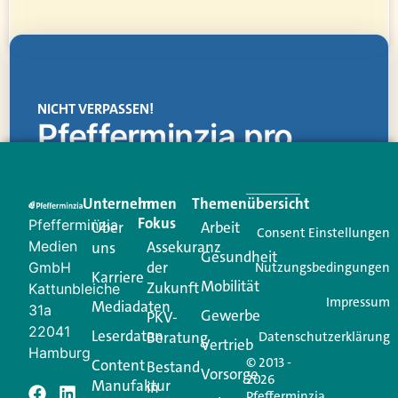
NICHT VERPASSEN!
Pfefferminzia.pro
Eine Plattform, die liefert: aktuelle Informationen,
praktische Services und einen einzigartigen Content-
Unternehmen
Im
Themenübersicht
Creator für Ihre Kundenkommunikation. Alles, was
Fokus
Pfefferminzia
Über
Arbeit
Ihren Vertriebsalltag leichter macht. Mit nur einem
Consent Einstellungen
Medien
Assekuranz
uns
Login.
Gesundheit
der
GmbH
Nutzungsbedingungen
Karriere
Mobilität
Zukunft
Jetzt anmelden
Kattunbleiche
Impressum
Mediadaten
31a
Gewerbe
PKV-
22041
Leserdaten
Beratung
Datenschutzerklärung
Vertrieb
Hamburg
© 2013 -
Content
Bestand
Vorsorge
2026
Manufaktur
in
Pfefferminzia