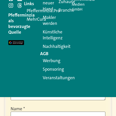
Zuhause
neuer
Schreiben Sie einen
Links
Medien
Hand
GmbH
Branche
Pfefferminzia.Pro
Kommentar
Pfefferminzia
Makler
MehrCura
als
werden
bevorzugte
Ihre E-Mail-Adresse wird nicht veröffentlicht.
Künstliche
Quelle
Erforderliche Felder sind mit
*
markiert
Intelligenz
Kommentar
*
Nachhaltigkeit
AGB
Werbung
Sponsoring
Veranstaltungen
Name
*