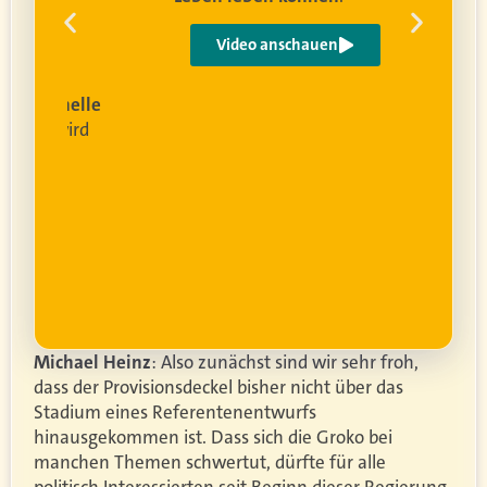
 um
e
Video anschauen
ist
rofessionelle
lanung
wird
ung
er.
Michael Heinz
: Also zunächst sind wir sehr froh,
dass der Provisionsdeckel bisher nicht über das
Stadium eines Referentenentwurfs
hinausgekommen ist. Dass sich die Groko bei
manchen Themen schwertut, dürfte für alle