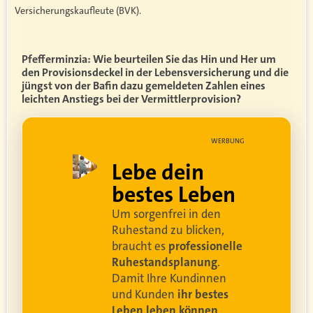
Versicherungskaufleute (BVK).
Pfefferminzia: Wie beurteilen Sie das Hin und Her um
den Provisionsdeckel in der Lebensversicherung und die
jüngst von der Bafin dazu gemeldeten Zahlen eines
leichten Anstiegs bei der Vermittlerprovision?
UNG
WERBUNG
ell
Lebe dein
rei
bestes Leben
Um sorgenfrei in den
and
Ruhestand zu blicken,
braucht es
professionelle
Ruhestandsplanung
.
Damit Ihre Kundinnen
ren
und Kunden
ihr bestes
Leben leben können
.