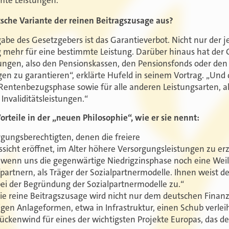
mte Leistungen.
sche Variante der reinen Beitragszusage aus?
abe des Gesetzgebers ist das Garantieverbot. Nicht nur der j
g mehr für eine bestimmte Leistung. Darüber hinaus hat der
ngen, also den Pensionskassen, den Pensionsfonds oder den 
gen zu garantieren“, erklärte Hufeld in seinem Vortrag. „Und 
Rentenbezugsphase sowie für alle anderen Leistungsarten, al
Invaliditätsleistungen.“
orteile in der „neuen Philosophie“, wie er sie nennt:
rgungsberechtigten, denen die freiere
ussicht eröffnet, im Alter höhere Versorgungsleistungen zu er
wenn uns die gegenwärtige Niedrigzinsphase noch eine Weile
fpartnern, als Träger der Sozialpartnermodelle. Ihnen weist d
ei der Begründung der Sozialpartnermodelle zu.“
Die reine Beitragszusage wird nicht nur dem deutschen Fina
igen Anlageformen, etwa in Infrastruktur, einen Schub verlei
ückenwind für eines der wichtigsten Projekte Europas, das d