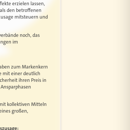
kte erzielen lassen,
ls den betroffenen
gszusage mitsteuern und
verbände noch, das
dungen im
rgaben zum Markenkern
e mit einer deutlich
cherheit ihren Preis in
n Ansparphasen
it kollektiven Mitteln
ines großen,
gszusage: