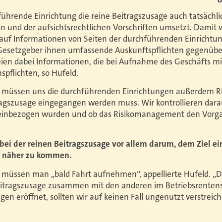
hführende Einrichtung die reine Beitragszusage auch tatsächl
n und der aufsichtsrechtlichen Vorschriften umsetzt. Damit w
 auf Informationen von Seiten der durchführenden Einrichtu
Gesetzgeber ihnen umfassende Auskunftspflichten gegenüber
eien dabei Informationen, die bei Aufnahme des Geschäfts m
spflichten, so Hufeld.
 müssen uns die durchführenden Einrichtungen außerdem Risi
ragszusage eingegangen werden muss. Wir kontrollieren dara
e einbezogen wurden und ob das Risikomanagement den Vorga
ei der reinen Beitragszusage vor allem darum, dem Ziel ei
t näher zu kommen.
 müssen man „bald Fahrt aufnehmen“, appellierte Hufeld. „Di
eitragszusage zusammen mit den anderen im Betriebsrenten
n eröffnet, sollten wir auf keinen Fall ungenutzt verstreich