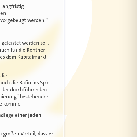
langfristig
ten
m vorgebeugt werden.“
geleistet werden soll.
auch für die Rentner
n es dem Kapitalmarkt
 die
ch die Bafin ins Spiel.
n der durchführenden
ionierung“ bestehender
ute komme.
ndlage einer jeden
n großen Vorteil, dass er