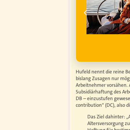
ume für ihren
um die
finanzielle
ell
ufgrund steigender
htiger.
Mehr erfahren
Hufeld nennt die reine B
bislang Zusagen nur mögl
Arbeitnehmer vorsähen. 
Subsidiärhaftung des Arb
DB – einzustufen gewesen
contribution“ (DC), also 
Das Ziel dahinter: 
Altersversorgung zu