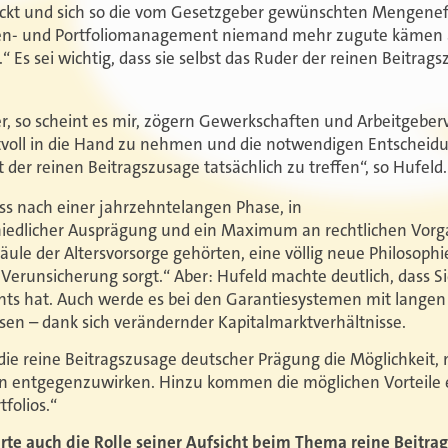
ckt und sich so die vom Gesetzgeber gewünschten Mengeneffe
ten- und Portfoliomanagement niemand mehr zugute kämen a
 Es sei wichtig, dass sie selbst das Ruder der reinen Beitra
r, so scheint es mir, zögern Gewerkschaften und Arbeitgeber
ftvoll in die Hand zu nehmen und die notwendigen Entschei
r reinen Beitragszusage tatsächlich zu treffen“, so Hufeld.
ass nach einer jahrzehntelangen Phase, in
schiedlicher Ausprägung und ein Maximum an rechtlichen Vo
äule der Altersvorsorge gehörten, eine völlig neue Philosophi
r Verunsicherung sorgt.“ Aber: Hufeld machte deutlich, dass Si
chts hat. Auch werde es bei den Garantiesystemen mit lange
n – dank sich verändernder Kapitalmarktverhältnisse.
die reine Beitragszusage deutscher Prägung die Möglichkeit, m
 entgegenzuwirken. Hinzu kommen die möglichen Vorteile e
tfolios.“
ärte auch die Rolle seiner Aufsicht beim Thema reine Beitra