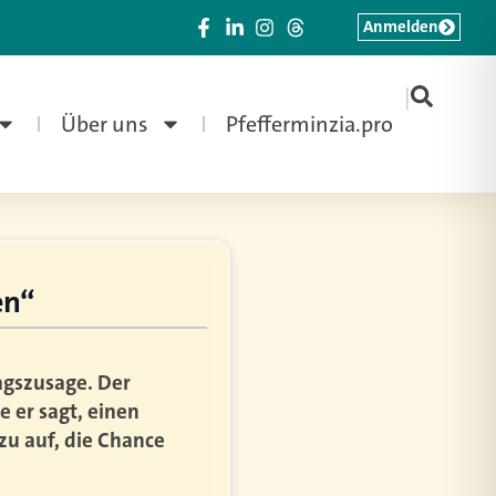
Anmelden
|
Über uns
Pfefferminzia.pro
en“
agszusage. Der
e er sagt, einen
zu auf, die Chance