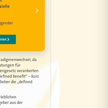
Paradigmenwechsel, da
istungen für
tengesetz verankerten
efined benefit“ – kurz
ieber die „defined
rieblichen
geber aus der