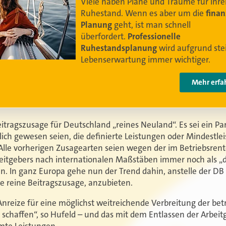
Damit Ihre Kundinnen und Kunden
ihr bestes
Leben leben können
.
Video anschauen
eitragszusage für Deutschland „reines Neuland“. Es sei ein 
ich gewesen seien, die definierte Leistungen oder Mindestle
Alle vorherigen Zusagearten seien wegen der im Betriebsren
eitgebers nach internationalen Maßstäben immer noch als „d
. In ganz Europa gehe nun der Trend dahin, anstelle der DB l
die reine Beitragszusage, anzubieten.
„Anreize für eine möglichst weitreichende Verbreitung der bet
 schaffen“, so Hufeld – und das mit dem Entlassen der Arbeit