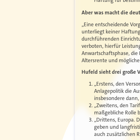
Haftung für bestim
Aber was macht die deut
„Eine entscheidende Vorg
unterliegt keiner Haftun
durchführenden Einrichtu
verboten, hierfür Leistun
Anwartschaftsphase, die 
Altersrente und mögliche 
Hufeld sieht drei große V
„Erstens, den Verso
Anlagepolitik die A
insbesondere dann, 
„Zweitens, den Tari
maßgebliche Rolle b
„Drittens, Europa. 
geben und langfrist
auch zusätzlichen R