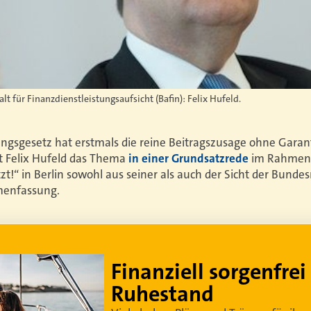
lt für Finanzdienstleistungsaufsicht (Bafin): Felix Hufeld.
ngsgesetz hat erstmals die reine Beitragszusage ohne Garan
t Felix Hufeld das Thema
in einer Grundsatzrede
im Rahmen 
zt!“ in Berlin sowohl aus seiner als auch der Sicht der Bund
menfassung.
Lebe dein bestes Leben
Um sorgenfrei in den Ruhestand zu blicken,
braucht es
professionelle Ruhestandsplanung
.