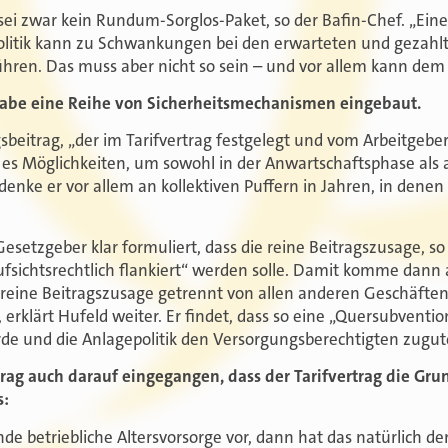
sei zwar kein Rundum-Sorglos-Paket, so der Bafin-Chef. „Eine 
politik kann zu Schwankungen bei den erwarteten und gezahl
hren. Das muss aber nicht so sein – und vor allem kann de
habe eine Reihe von Sicherheitsmechanismen eingebaut.
beitrag, „der im Tarifvertrag festgelegt und vom Arbeitgeber 
 es Möglichkeiten, um sowohl in der Anwartschaftsphase als 
denke er vor allem an kollektiven Puffern in Jahren, in dene
setzgeber klar formuliert, dass die reine Beitragszusage, so
sichtsrechtlich flankiert“ werden solle. Damit komme dann au
 reine Beitragszusage getrennt von allen anderen Geschäfte
 erklärt Hufeld weiter. Er findet, dass so eine „Quersubvent
rde und die Anlagepolitik den Versorgungsberechtigten zug
trag auch darauf eingegangen, dass der Tarifvertrag die Gru
s:
nde betriebliche Altersvorsorge vor, dann hat das natürlich de