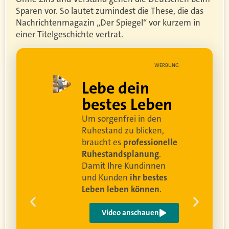
Sparen vor. So lautet zumindest die These, die das
Nachrichtenmagazin „Der Spiegel“ vor kurzem in
einer Titelgeschichte vertrat.
UNG
WERBUNG
ell
Lebe dein
rei
bestes Leben
Um sorgenfrei in den
and
Ruhestand zu blicken,
braucht es
professionelle
Ruhestandsplanung
.
Damit Ihre Kundinnen
ren
und Kunden
ihr bestes
Leben leben können
.
 um
e
Video anschauen
ist