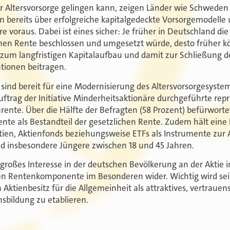
er Altersvorsorge gelingen kann, zeigen Länder wie Schwed
en bereits über erfolgreiche kapitalgedeckte Vorsorgemodelle
e voraus. Dabei ist eines sicher: Je früher in Deutschland di
chen Rente beschlossen und umgesetzt würde, desto früher kö
zum langfristigen Kapitalaufbau und damit zur Schließung d
ionen beitragen.
sind bereit für eine Modernisierung des Altersvorsorgesystem
uftrag der Initiative Minderheitsaktionäre durchgeführte re
rente. Über die Hälfte der Befragten (58 Prozent) befürworte
ente als Bestandteil der gesetzlichen Rente. Zudem hält ein
ktien, Aktienfonds beziehungsweise ETFs als Instrumente zur 
nd insbesondere Jüngere zwischen 18 und 45 Jahren.
 großes Interesse in der deutschen Bevölkerung an der Aktie
rten Rentenkomponente im Besonderen wider. Wichtig wird s
 Aktienbesitz für die Allgemeinheit als attraktives, vertrauen
sbildung zu etablieren.