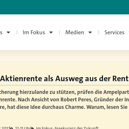
s
Im Fokus
Medien
Services
e Aktienrente als Ausweg aus der Ren
herung hierzulande zu stützen, prüfen die Ampelpart
nrente. Nach Ansicht von Robert Peres, Gründer der In
e, hat diese Idee durchaus Charme. Warum, lesen Sie
 2021
12:11 Uhr
Im Fokus: Assekuranz der Zukunft