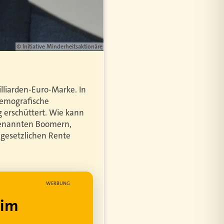
© Initiative Minderheitsaktionäre
lliarden-Euro-Marke. In
demografische
g erschüttert. Wie kann
genannten Boomern,
 gesetzlichen Rente
WERBUNG