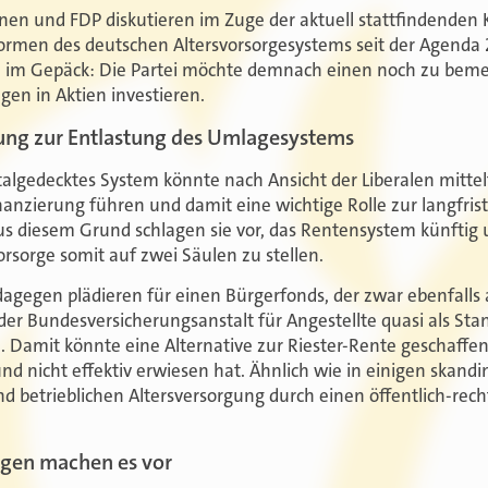
en und FDP diskutieren im Zuge der aktuell stattfindenden K
men des deutschen Altersvorsorgesystems seit der Agenda 2
te im Gepäck: Die Partei möchte demnach einen noch zu bem
gen in Aktien investieren.
kung zur Entlastung des Umlagesystems
italgedecktes System könnte nach Ansicht der Liberalen mittelf
anzierung führen und damit eine wichtige Rolle zur langfris
us diesem Grund schlagen sie vor, das Rentensystem künftig
rsorge somit auf zwei Säulen zu stellen.
gegen plädieren für einen Bürgerfonds, der zwar ebenfalls
der Bundesversicherungsanstalt für Angestellte quasi als Sta
l. Damit könnte eine Alternative zur Riester-Rente geschaffen
nd nicht effektiv erwiesen hat. Ähnlich wie in einigen skand
und betrieblichen Altersversorgung durch einen öffentlich-re
gen machen es vor