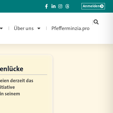
Anmelden
|
Über uns
Pfefferminzia.pro
tenlücke
eien derzeit das
itiative
 in seinem