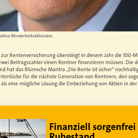
tiative Minderheitsaktionäre.
zur Rentenversicherung übersteigt in diesem Jahr die 100-Mi
wei Beitragszahler einen Rentner finanzieren müssen. Die 
nd hat das Blümsche Mantra „Die Rente ist sicher“ nachhalti
tenlücke für die nächste Generation von Rentnern, den so
 als eine mögliche Lösung die Einbeziehung von Aktien in der
Lebe dein bestes Leben
Um sorgenfrei in den Ruhestand zu blicken,