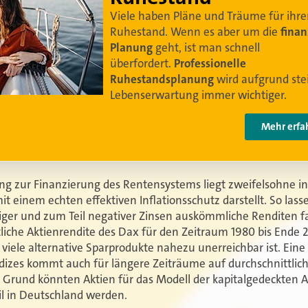
braucht es
professionelle Ruhestandsplanung
.
Damit Ihre Kundinnen und Kunden
ihr bestes
Leben leben können
.
Video anschauen
ng zur Finanzierung des Rentensystems liegt zweifelsohne in 
 einem echten effektiven Inflationsschutz darstellt. So lasse
ger und zum Teil negativer Zinsen auskömmliche Renditen fa
tliche Aktienrendite des Dax für den Zeitraum 1980 bis Ende 2
r viele alternative Sparprodukte nahezu unerreichbar ist. Eine
dizes kommt auch für längere Zeiträume auf durchschnittlic
m Grund könnten Aktien für das Modell der kapitalgedeckten 
l in Deutschland werden.