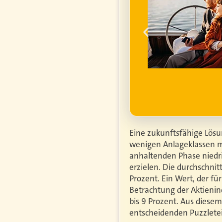
ume für ihren
um die
finanzielle
ell
ufgrund steigender
htiger.
Mehr erfahren
Eine zukunftsfähige Lösu
wenigen Anlageklassen mit
anhaltenden Phase niedri
erzielen. Die durchschnit
Prozent. Ein Wert, der fü
Betrachtung der Aktienin
bis 9 Prozent. Aus diese
entscheidenden Puzzletei