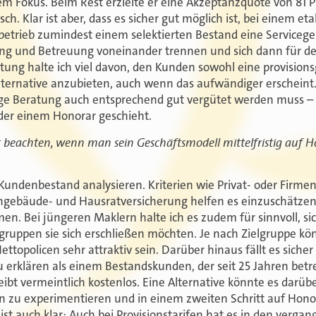
nem Fokus. Beim Rest erzielte er eine Akzeptanzquote von 81
sch. Klar ist aber, dass es sicher gut möglich ist, bei einem eta
betrieb zumindest einem selektierten Bestand eine Serviceg
ng und Betreuung voneinander trennen und sich dann für den
atung halte ich viel davon, den Kunden sowohl eine provisio
lternative anzubieten, auch wenn das aufwändiger erscheint. 
tige Beratung auch entsprechend gut vergütet werden muss –
oder einem Honorar geschieht.
eachten, wenn man sein Geschäftsmodell mittelfristig auf 
Kundenbestand analysieren. Kriterien wie Privat- oder Firmen
ebäude- und Hausratversicherung helfen es einzuschätzen,
n. Bei jüngeren Maklern halte ich es zudem für sinnvoll, si
gruppen sie sich erschließen möchten. Je nach Zielgruppe kö
topolicen sehr attraktiv sein. Darüber hinaus fällt es sicher 
erklären als einem Bestandskunden, der seit 25 Jahren betr
ibt vermeintlich kostenlos. Eine Alternative könnte es darübe
fen zu experimentieren und in einem zweiten Schritt auf Hon
st auch klar: Auch bei Provisionstarifen hat es in den verga