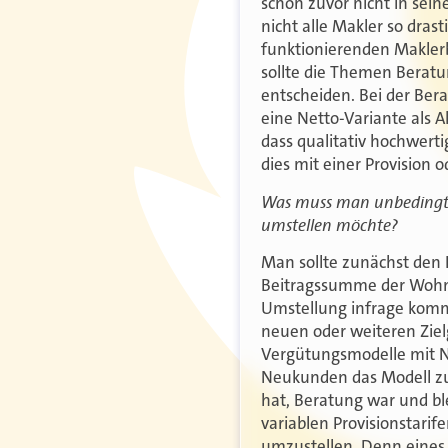
schon zuvor nicht in sei
nicht alle Makler so drasti
funktionierenden Makler
sollte die Themen Beratu
entscheiden. Bei der Ber
eine Netto-Variante als A
dass qualitativ hochwer
dies mit einer Provision 
Was muss man unbedingt b
umstellen möchte?
Man sollte zunächst den 
Beitragssumme der Wohng
Umstellung infrage komme
neuen oder weiteren Ziel
Vergütungsmodelle mit Net
Neukunden das Modell zu 
hat, Beratung war und ble
variablen Provisionstari
umzustellen. Denn eines i