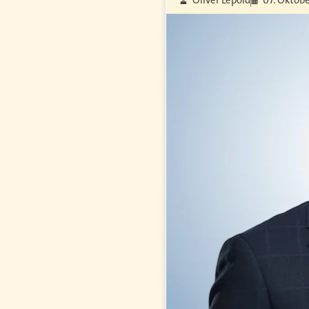
Oliver Lepold
07. Oktobe