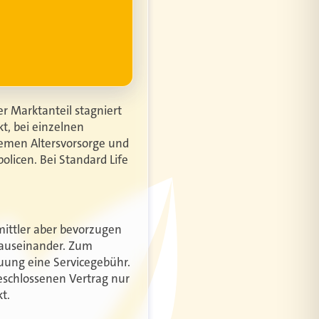
r Marktanteil stagniert
t, bei einzelnen
hemen Altersvorsorge und
licen. Bei Standard Life
mittler aber bevorzugen
e auseinander. Zum
euung eine Servicegebühr.
eschlossenen Vertrag nur
t.