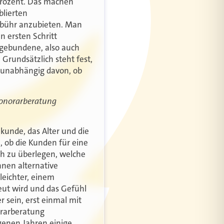
 Prozent. Das machen
blierten
ebühr anzubieten. Man
 ersten Schritt
nsgebundene, also auch
Grundsätzlich steht fest,
 unabhängig davon, ob
Honorarberatung
kunde, das Alter und die
 ob die Kunden für eine
ch zu überlegen, welche
nnen alternative
leichter, einem
eut wird und das Gefühl
r sein, erst einmal mit
orarberatung
ngenen Jahren einige