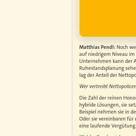
ufgrund steigender
htiger.
Mehr erfahren
Matthias Pendl:
Noch wer
auf niedrigem Niveau im P
Unternehmen kann der Ant
Ruhestandsplanung sehen 
lag der Anteil der Nettopo
Wer vertreibt Nettopolic
Die Zahl der reinen Hono
hybride Lösungen, sie se
Beispiel nehmen sie in d
Oder sie vereinbaren für
eine laufende Vergütung