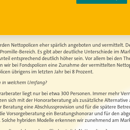
den Nettopolicen eher spärlich angeboten und vermittelt. De
romille-Bereich. Es gibt aber deutliche Unterschiede im Mark
eil entsprechend deutlich höher sein. Vor allem bei den T
wir bei Fondspolicen eine Zunahme der vermittelten Nettopo
licen übrigens im letzten Jahr bei 8 Prozent.
en in welchem Umfang?
rarberater liegt nur bei etwa 300 Personen. Immer mehr Ver
tzen sich mit der Honorarberatung als zusätzliche Alternativ
er Beratung eine Abschlussprovision und für die spätere Betr
 die Vorsorgeberatung ein Beratungshonorar und für den abg
. Solche hybriden Modelle erkennen wir zunehmend am Mark