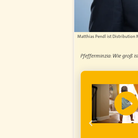
Matthias Pendl ist Distribution 
Pfefferminzia: Wie groß is
WERBUNG
genfrei im
ume für ihren
um die
finanzielle
ell