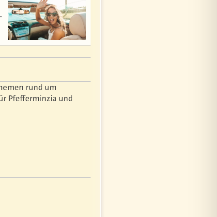
–
r Themen rund um
ür Pfefferminzia und