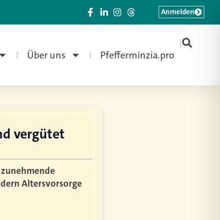
Anmelden
|
Über uns
Pfefferminzia.pro
nd vergütet
am zunehmende
ldern Altersvorsorge