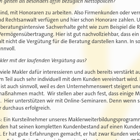
gelten als besonders affin bezüglich Nettopolicen?
sind, mit Honoraren zu arbeiten. Also Firmenkunden oder ve
nd Rechtsanwalt verfügen und hier schon Honorare zahlen. 
beratungsintensive Sachverhalte geht wie zum Beispiel die
ermögensübertragung. Hier ist gut nachvollziehbar, dass ein
t nicht die Vergütung für die Beratung darstellen kann. In so
nnvoll.
kler mit der laufenden Vergütung aus?
h viele Makler dafür interessieren und auch bereits verstärkt 
 Teil auch sehr individuell mit dem Kunden vereinbart wird. 
ist auch sinnvoll, weil es den Unternehmenswert steigert u
aßnahmen macht. Wir stellen aber auch fest, dass einige M
 Hier unterstützen wir mit Online-Seminaren. Denn wenn si
r durchaus erfolgreich.
xis: Ein Kursteilnehmer unseres Maklerweiterbildungsprogram
unden hat seinen kompletten Kundenbestand auf einen Kunden
. Er hat gute Erfahrungen gemacht, er hat zwar Kunden verlo