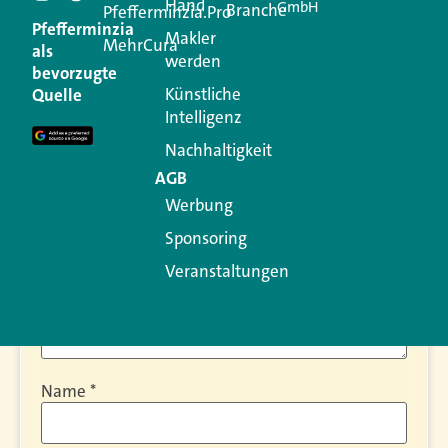
Hand
GmbH
Branche
Pfefferminzia.Pro
Kommentar
Pfefferminzia
Makler
MehrCura
als
werden
bevorzugte
Ihre E-Mail-Adresse wird nicht veröffentlicht.
Künstliche
Quelle
Erforderliche Felder sind mit
*
markiert
Intelligenz
Kommentar
*
Nachhaltigkeit
AGB
Werbung
Sponsoring
Veranstaltungen
Name
*