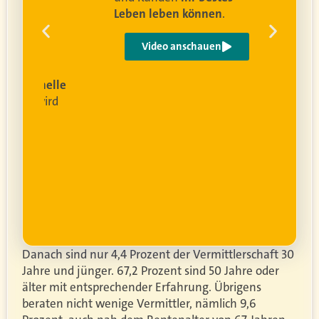
Leben leben können
.
 um
e
Video anschauen
ist
rofessionelle
lanung
wird
ung
er.
Danach sind nur 4,4 Prozent der Vermittlerschaft 30
Jahre und jünger. 67,2 Prozent sind 50 Jahre oder
älter mit entsprechender Erfahrung. Übrigens
beraten nicht wenige Vermittler, nämlich 9,6