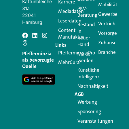
Kattunbleiche
Karriere
Mobilität
PKV-
31a
Mediadaten
Gewerbe
Beratung
22041
Leserdaten
Hamburg
Vertrieb
Bestand
Content
in
Vorsorge
Manufaktur
Schreiben Si
neuer
Zuhause
Hand
Links
Branche
Pfefferminzia.Pro
Ihre E-Mail-Adresse wird n
Pfefferminzia
Makler
als bevorzugte
werden
MehrCura
Kommentar
*
Quelle
Künstliche
Intelligenz
Nachhaltigkeit
AGB
Werbung
Sponsoring
Veranstaltungen