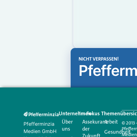
NICHT VERPASSEN!
Pfefferm
Unternehmen
Im Fokus
Themenübersic
Über
Assekuranz
Arbeit
© 2013 
Pfefferminzia
uns
der
Pfeffer
Medien GmbH
Gesundheit
Medie
Zukunft