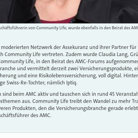
schäftsführerin von Community Life, wurde ebenfalls in den Beirat des
oderierten Netzwerk der Assekuranz und ihrer Partner für 
tech Community Life vertreten. Zudem wurde Claudia Lang, Gr
Community Life, in den Beirat des AMC-Forums aufgenommen.
ranche und vermittelt derzeit zwei Versicherungsprodukte, e
herung und eine Risikolebensversicherung, voll digital. Hinte
ge Swiss-Re-Tochter, nämlich Iptiq.
sind beim AMC aktiv und tauschen sich in rund 45 Veranstal
bsthemen aus. Community Life treibt den Wandel zu mehr Tra
eren Produkten, den die Versicherungsbranche gerade erlebt,
chäftsführer des AMC.