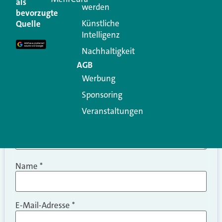
als
werden
Ihre E-Mail-Adresse wird nicht veröffentlicht.
bevorzugte
Erforderliche Felder sind mit
*
markiert
Künstliche
Quelle
Intelligenz
Kommentar
*
Nachhaltigkeit
AGB
Werbung
Sponsoring
Veranstaltungen
Name
*
E-Mail-Adresse
*