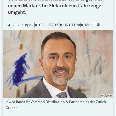
neuen Marktes für Elektrokleinstfahrzeuge
umgeht.
Oliver Lepold
08. Juli 2019
16:07 Uhr
Mobilität
© Zurich
Jawed Barna ist Vorstand Distribution & Partnerships der Zurich
Gruppe.