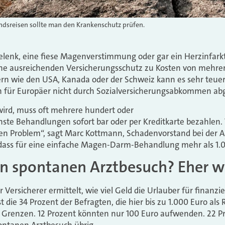
ndsreisen sollte man den Krankenschutz prüfen.
lenk, eine fiese Magenverstimmung oder gar ein Herzinfark
hne ausreichenden Versicherungsschutz zu Kosten von mehr
ern wie den USA, Kanada oder der Schweiz kann es sehr teuer
n für Europäer nicht durch Sozialversicherungsabkommen abge
wird, muss oft mehrere hundert oder
hste Behandlungen sofort bar oder per Kreditkarte bezahlen. 
len Problem“, sagt Marc Kottmann, Schadenvorstand bei der 
, dass für eine einfache Magen-Darm-Behandlung mehr als 1.0
en spontanen Arztbesuch? Eher w
 Versicherer ermittelt, wie viel Geld die Urlauber für finanzie
 die 34 Prozent der Befragten, die hier bis zu 1.000 Euro als
 Grenzen. 12 Prozent könnten nur 100 Euro aufwenden. 22 Pr
ontanen Arztbesuch übrig.