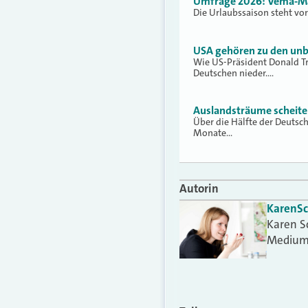
Umfrage 2026: Vema-Mak
Die Urlaubssaison steht vor
USA gehören zu den unb
Wie US-Präsident Donald Tr
Deutschen nieder.…
Auslandsträume scheite
Über die Hälfte der Deutsch
Monate…
Autorin
Karen
S
Karen S
Medium