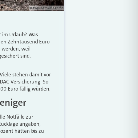
© fxquadro/Magnific
t im Urlaub? Was
eren Zehntausend Euro
 werden, weil
sichert sind.
Viele stehen damit vor
ADAC Versicherung. So
00 Euro fällig würden.
eniger
lle Notfälle zur
 Rücklage angaben,
ozent hätten bis zu