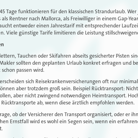
u 45 Tage funktionieren für den klassischen Strandurlaub. Wer
s als Rentner nach Mallorca, als Freiwilliger in einem Gap-Year
aucht entweder einen Jahrestarif mit entsprechender Laufzeit
en. Viele günstige Tarife limitieren die Leistung stillschweige
en
ettern, Tauchen oder Skifahren abseits gesicherter Pisten sin
 Makler sollten den geplanten Urlaub konkret erfragen und b
 schon passen wird.
terscheiden sich Reisekrankenversicherungen oft nur minimal 
önnen aber trotzdem groß sein. Beispiel Rücktransport: Nich
vollen, aber nicht zwingend notwendigen Heimtransport. Hoc
 Rücktransporte ab, wenn diese ärztlich empfohlen werden.
rage, ob der Versicherer den Transport organisiert, oder er i
hen Ernstfall wird es wohl ein Segen sein, wenn ein erfahrene
t.