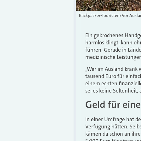
Backpacker-Touristen: Vor Ausla
Ein gebrochenes Handge
harmlos klingt, kann o
führen. Gerade in Länd
medizinische Leistunge
„Wer im Ausland krank 
tausend Euro für einfac
einem echten finanziel
sei es keine Seltenheit
Geld für ein
In einer Umfrage hat der
Verfügung hätten. Selbst
kämen da schon an ihre
5.000 Euro für einen sp