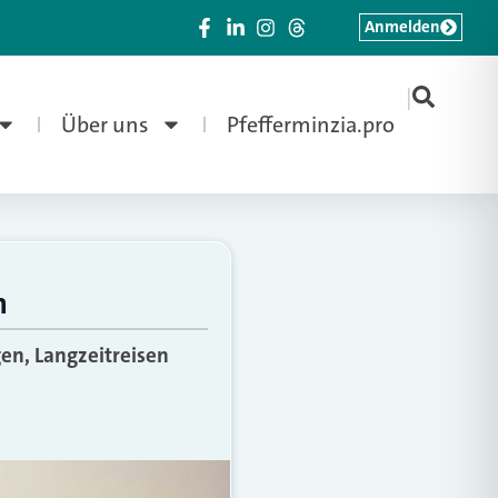
Anmelden
|
Über uns
Pfefferminzia.pro
n
en, Langzeitreisen