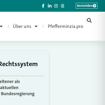
Anmelden
|
Über uns
Pfefferminzia.pro
 Rechtssystem
ltener als
 aktuellen
d Bundesregierung