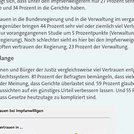
t sich, dass unter den Impfverweigerern nur 27 Prozent sehr 
e und 34 Prozent in die Gerichte haben.
auen in die Bundesregierung und in die Verwaltung im verg
enüber bringen 44 Prozent sehr viel oder ziemlich viel Ver
zur vorangegangenen Studie um 5 Prozentpunkte (Verwaltun
gierung). Noch schlechter sieht es hier bei den Impfverweige
ften vertrauen der Regierung, 23 Prozent der Verwaltung.
 lange
en und Bürger der Justiz vergleichsweise viel Vertrauen en
 Rechtssystem. 81 Prozent der Befragten bemängeln, dass vie
 der Meinung, dass Gerichte überlastet sind. 59 Prozent glaub
ssichten auf ein günstiges Urteil verbessern lassen. Und 55 
 dass Gesetze heutzutage zu kompliziert sind.