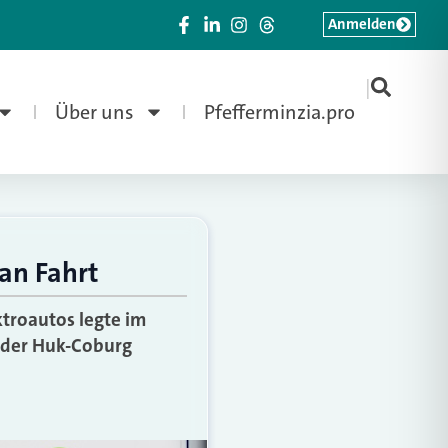
Anmelden
|
Über uns
Pfefferminzia.pro
an Fahrt
ktroautos legte im
r der Huk-Coburg