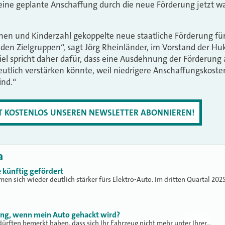
eine geplante Anschaffung durch die neue Förderung jetzt w
n und Kinderzahl gekoppelte neue staatliche Förderung für 
den Zielgruppen“, sagt Jörg Rheinländer, im Vorstand der Hu
Viel spricht daher dafür, dass eine Ausdehnung der Förderung
utlich verstärken könnte, weil niedrigere Anschaffungskoste
ind.“
ZT KOSTENLOS UNSEREN NEWSLETTER ABONNIEREN!
a
 künftig gefördert
n sich wieder deutlich stärker fürs Elektro-Auto. Im dritten Quartal 202
ung, wenn mein Auto gehackt wird?
dürften bemerkt haben, dass sich Ihr Fahrzeug nicht mehr unter Ihrer…