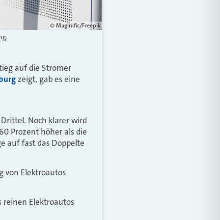
© Maginific/Freepik
ng.
ieg auf die Stromer
burg
zeigt, gab es eine
rittel. Noch klarer wird
60 Prozent höher als die
e auf fast das Doppelte
g von Elektroautos
s reinen Elektroautos