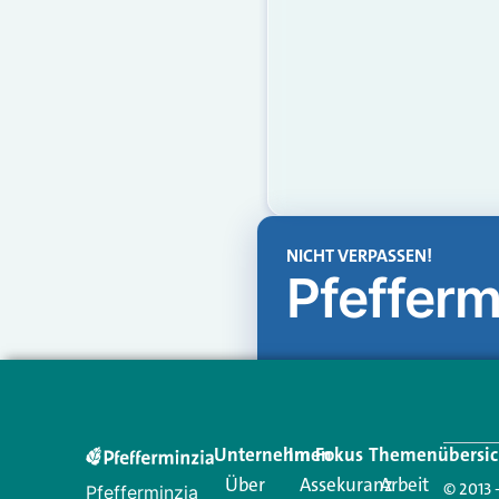
NICHT VERPASSEN!
Pfefferm
Unternehmen
Im Fokus
Themenübersic
Über
Assekuranz
Arbeit
© 2013 
Pfefferminzia