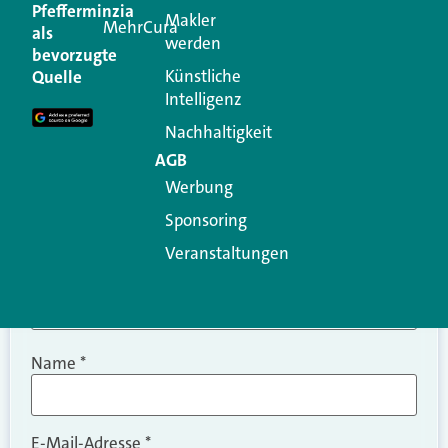
Kommentar
Pfefferminzia
Makler
MehrCura
als
werden
Ihre E-Mail-Adresse wird nicht veröffentlicht.
bevorzugte
Erforderliche Felder sind mit
*
markiert
Künstliche
Quelle
Intelligenz
Kommentar
*
Nachhaltigkeit
AGB
Werbung
Sponsoring
Veranstaltungen
Name
*
E-Mail-Adresse
*