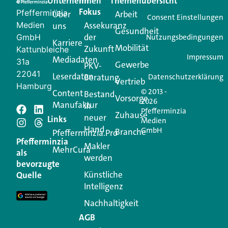
Unternehmen
Im
Themenübersicht
Creator für Ihre Kundenkommunikation. Alles, was
Fokus
Pfefferminzia
Über
Arbeit
Ihren Vertriebsalltag leichter macht. Mit nur einem
Consent Einstellungen
Medien
Assekuranz
uns
Login.
Gesundheit
der
GmbH
Nutzungsbedingungen
Karriere
Mobilität
Zukunft
Jetzt anmelden
Kattunbleiche
Impressum
Mediadaten
31a
Gewerbe
PKV-
22041
Leserdaten
Beratung
Datenschutzerklärung
Vertrieb
Hamburg
© 2013 -
Content
Bestand
Vorsorge
2026
Manufaktur
in
Pfefferminzia
Schreiben Sie einen
Zuhause
neuer
Links
Medien
Hand
GmbH
Branche
Kommentar
Pfefferminzia.Pro
Pfefferminzia
Makler
MehrCura
als
werden
Ihre E-Mail-Adresse wird nicht veröffentlicht.
bevorzugte
Erforderliche Felder sind mit
*
markiert
Künstliche
Quelle
Intelligenz
Kommentar
*
Nachhaltigkeit
AGB