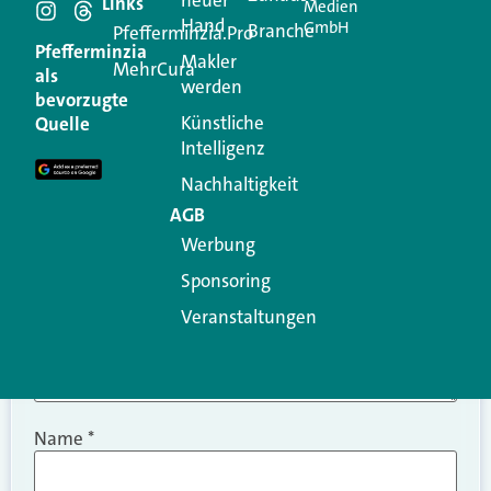
Schreiben Sie einen
neuer
Links
Medien
Hand
GmbH
Branche
Kommentar
Pfefferminzia.Pro
Pfefferminzia
Makler
MehrCura
als
werden
Ihre E-Mail-Adresse wird nicht veröffentlicht.
bevorzugte
Erforderliche Felder sind mit
*
markiert
Künstliche
Quelle
Intelligenz
Kommentar
*
Nachhaltigkeit
AGB
Werbung
Sponsoring
Veranstaltungen
Name
*