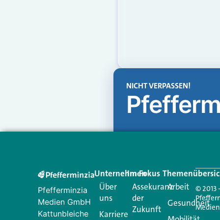
NICHT VERPASSEN!
Pfefferm
Unternehmen
Im Fokus
Themenübersic
Über
Assekuranz
Arbeit
© 2013 
Pfefferminzia
uns
der
Pfeffer
Medien GmbH
Gesundheit
Medie
Zukunft
Kattunbleiche
Karriere
Mobilität