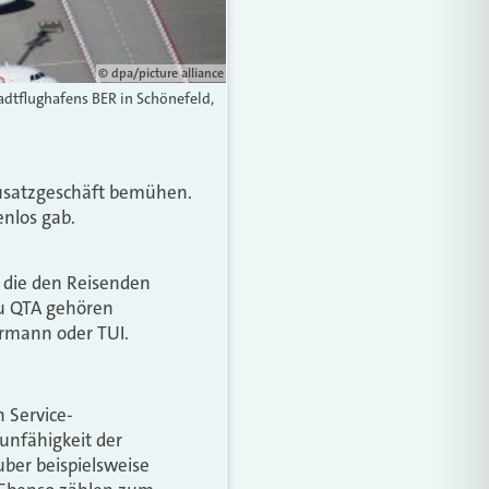
© dpa/picture alliance
adtflughafens BER in Schönefeld,
Zusatzgeschäft bemühen.
enlos gab.
, die den Reisenden
Zu QTA gehören
rmann oder TUI.
n Service-
unfähigkeit der
uber beispielsweise