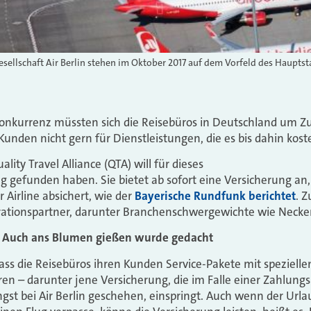
esellschaft Air Berlin stehen im Oktober 2017 auf dem Vorfeld des Hauptst
Konkurrenz müssten sich die Reisebüros in Deutschland um 
Kunden nicht gern für Dienstleistungen, die es bis dahin kost
lity Travel Alliance (QTA) will für dieses
 gefunden haben. Sie bietet ab sofort eine Versicherung an
 Airline absichert, wie der
Bayerische Rundfunk berichtet
. 
ationspartner, darunter Branchenschwergewichte wie Necke
h: Auch ans Blumen gießen wurde gedacht
ass die Reisebüros ihren Kunden Service-Pakete mit spezielle
en – darunter jene Versicherung, die im Falle einer Zahlungs
ngst bei Air Berlin geschehen, einspringt. Auch wenn der Urla