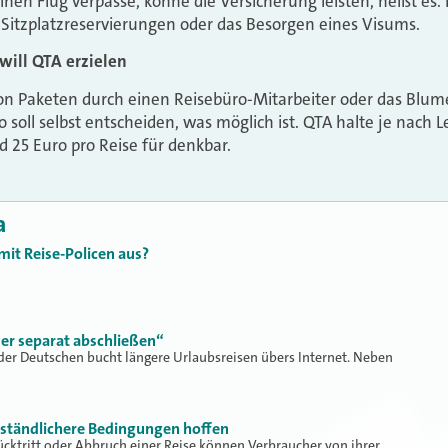
inen Flug verpasse, könne die Versicherung leisten, heißt es
itzplatzreservierungen oder das Besorgen eines Visums.
 will QTA erzielen
n Paketen durch einen Reisebüro-Mitarbeiter oder das Blum
o soll selbst entscheiden, was möglich ist. QTA halte je nach
d 25 Euro pro Reise für denkbar.
a
mit Reise-Policen aus?
er separat abschließen“
l der Deutschen bucht längere Urlaubsreisen übers Internet. Neben
rständlichere Bedingungen hoffen
cktritt oder Abbruch einer Reise können Verbraucher von ihrer