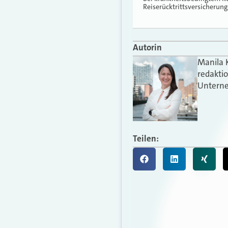
Reiserücktrittsversicheru
Autorin
Manila 
redakti
Unterne
Teilen: