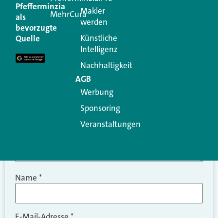
Kommentar
Pfefferminzia
Makler
MehrCura
als
werden
Ihre E-Mail-Adresse wird nicht veröffentlicht.
bevorzugte
Erforderliche Felder sind mit
*
markiert
Künstliche
Quelle
Intelligenz
Kommentar
*
Nachhaltigkeit
AGB
Werbung
Sponsoring
Veranstaltungen
Name
*
E-Mail-Adresse
*