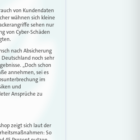
brauch von Kundendaten
icher wähnen sich kleine
ckerangriffe sehen nur
ung von Cyber-Schäden
gten.
nsch nach Absicherung
in Deutschland noch sehr
Ergebnisse. „Doch schon
aße annehmen, sei es
ebsunterbrechung im
isiken und
deter Ansprüche zu
op zeigt sich laut der
herheitsmaßnahmen: So
nd 45 Prozent nutzen