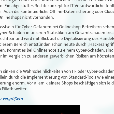
n. Ein abgestuftes Rechtekonzept für IT-Verantwortliche fehlt
 Auch die kontinuierliche Offline-Datensicherung oder Clo
 Onlineshops nicht vorhanden.
sstsein für Cyber-Gefahren bei Onlineshop-Betreibern sehen 
yber-Schäden in unseren Statistiken am Gesamtschaden bisla
 sichtbar und wird mit Blick auf die Digitalisierung des Hand
diesem Bereich entstünden schon heute durch „Hackerangriff
en. Kommt es bei Onlineshops zu einem Cyber-Schaden, sind
r im Vergleich zu anderen gewerblichen Risiken am höchsten“,
 sinken die Wahrscheinlichkeiten von IT- oder Cyber-Schäden
llein durch die Implementierung von Standard-Tools wie einer
rung enorm. Vor allem kleinere Shops beschäftigen sich leide
 Pillath weiter.
zu vergrößern.