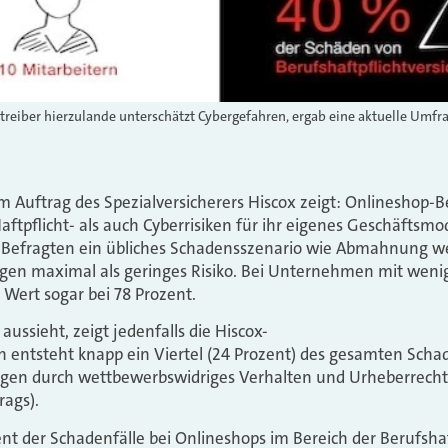
reiber hierzulande unterschätzt Cybergefahren, ergab eine aktuelle Umfra
m Auftrag des Spezialversicherers Hiscox zeigt: Onlineshop-B
ftpflicht- als auch Cyberrisiken für ihr eigenes Geschäftsmo
 Befragten ein übliches Schadensszenario wie Abmahnung 
gen maximal als geringes Risiko. Bei Unternehmen mit wenig
r Wert sogar bei 78 Prozent.
aussieht, zeigt jedenfalls die Hiscox-
 entsteht knapp ein Viertel (24 Prozent) des gesamten Sch
gen durch wettbewerbswidriges Verhalten und Urheberrecht
rags).
nt der Schadenfälle bei Onlineshops im Bereich der Berufshaf