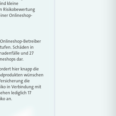
ind kleine
en Risikobewertung
einer Onlineshop-
r Onlineshop-Betreiber
stufen. Schäden in
chadenfälle und 27
neshops dar.
ordert hier knapp die
remdprodukten wünschen
ersicherung die
iko in Verbindung mit
hen lediglich 17
iko an.