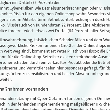
iglich ein Drittel (32 Prozent) der
immt Cyber-Risiken wie Betriebsunterbrechungen oder Miss
s hohes Risiko für den eigenen Onlineshop wahr. Besonders s
r als zehn Mitarbeitern: Betriebsunterbrechungen durch Ha
isiko, Missbrauch von Kundendaten 22 Prozent. Eine Absicher
ice fordern jedoch etwa zwei Drittel (64 Prozent) aller Befra
isikowahrnehmung, tatsächlichen Schadenfällen und dem Wu
 dass gewerbliche Risiken für einen Großteil der Onlineshops 
ch weit weg sind“, kommentiert Peter Pillath von Hiscox die 
kann für die Onlineshop-Betreiber existenzbedrohende Ausm
rsonenschaden durch ein verkauftes Produkt oder die Betri
rsicherer und Vermittler seien hier besonders gefragt, für R
ngslücken zu sensibilisieren und bei der Abwehr unbegrün
weiter.
smaßnahmen vorhanden
inandersetzung mit Cyber-Gefahren für den eigenen Onlinesh
uch in der fehlenden Implementierung maßgeblicher IT-Sic
r Befragten über keine automatischen Sicherheits-Updates u