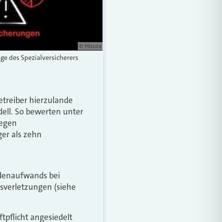
© Hiscox
ge des Spezialversicherers
etreiber hierzulande
dell. So bewerten unter
wegen
er als zehn
adenaufwands bei
sverletzungen (siehe
tpflicht angesiedelt