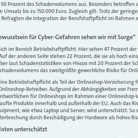
50 Prozent des Schadenvolumens aus. Besonders betroffen s
msatz bis zu 150.000 Euro. Zugleich gilt: Trotz der gering
 Befragten die Integration der Berufshaftpflicht im Rahmen 
ewusstsein für Cyber-Gefahren sehen wir mit Sorge“
 sich im Bereich Betriebshaftpflicht. Hier sehen 47 Prozent de
 Auf der anderen Seite stehen 22 Prozent, die sie als hoch ein
aber laut Schadenstatistiken von Hiscox mit 20 Prozent der S
chadenvolumens das zweitgrößte gewerbliche Risiko für Onli
ne Betriebshaftpflicht als Teil der Onlineshop-Versicherung f
r Onlineshop-Betreiber. Aufgrund der Abhängigkeiten von F
rantwortlichen für Onlineshops im Rahmen einer Onlineshop-V
ufte Produkte innerhalb und außerhalb der EU. Auch das Ris
pment, wie etwa Laptop und Server, wird unterschätzt. So se
nterbrechung durch Beschädigung der Hardware als hohes Ris
isten unterschätzt