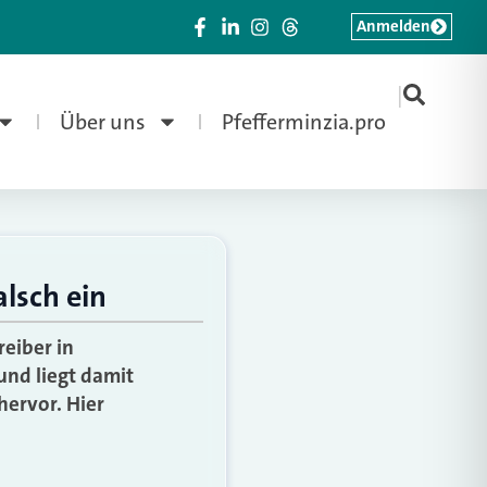
Anmelden
|
Über uns
Pfefferminzia.pro
lsch ein
eiber in
und liegt damit
hervor. Hier