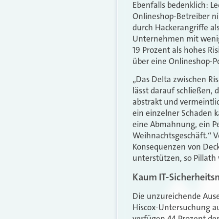
Ebenfalls bedenklich: Led
Onlineshop-Betreiber n
durch Hackerangriffe al
Unternehmen mit wenige
19 Prozent als hohes R
über eine Onlineshop-Pol
„Das Delta zwischen R
lässt darauf schließen,
abstrakt und vermeintli
ein einzelner Schaden 
eine Abmahnung, ein Pe
Weihnachtsgeschäft.“ Ve
Konsequenzen von Decku
unterstützen, so Pillath 
Kaum IT-Sicherheit
Die unzureichende Ause
Hiscox-Untersuchung a
verfügen 44 Prozent de