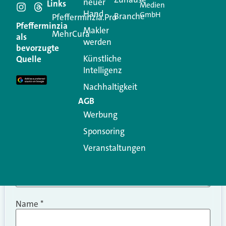
Schreiben Sie einen
neuer
Links
Medien
Hand
GmbH
Branche
Kommentar
Pfefferminzia.Pro
Pfefferminzia
Makler
MehrCura
als
werden
Ihre E-Mail-Adresse wird nicht veröffentlicht.
bevorzugte
Erforderliche Felder sind mit
*
markiert
Künstliche
Quelle
Intelligenz
Kommentar
*
Nachhaltigkeit
AGB
Werbung
Sponsoring
Veranstaltungen
Name
*