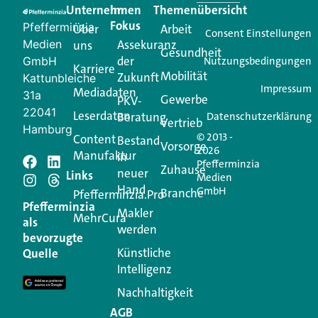
Unternehmen
Im
Themenübersicht
Creator für Ihre Kundenkommunikation. Alles, was
Fokus
Pfefferminzia
Über
Arbeit
Ihren Vertriebsalltag leichter macht. Mit nur einem
Consent Einstellungen
Medien
Assekuranz
uns
Login.
Gesundheit
der
GmbH
Nutzungsbedingungen
Karriere
Mobilität
Zukunft
Jetzt anmelden
Kattunbleiche
Impressum
Mediadaten
31a
Gewerbe
PKV-
22041
Leserdaten
Beratung
Datenschutzerklärung
Vertrieb
Hamburg
© 2013 -
Content
Bestand
Vorsorge
2026
Manufaktur
in
Pfefferminzia
Schreiben Sie einen
Zuhause
neuer
Links
Medien
Hand
GmbH
Branche
Kommentar
Pfefferminzia.Pro
Pfefferminzia
Makler
MehrCura
als
werden
Ihre E-Mail-Adresse wird nicht veröffentlicht.
bevorzugte
Erforderliche Felder sind mit
*
markiert
Künstliche
Quelle
Intelligenz
Kommentar
*
Nachhaltigkeit
AGB