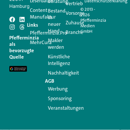
Leserdaten
Beratung
Datenschutzerklärung
Vertrieb
Hamburg
© 2013 -
Content
Bestand
Vorsorge
2026
Manufaktur
in
Pfefferminzia
Schreiben Sie einen
Zuhause
neuer
Links
Medien
Hand
GmbH
Branche
Kommentar
Pfefferminzia.Pro
Pfefferminzia
Makler
MehrCura
als
werden
Ihre E-Mail-Adresse wird nicht veröffentlicht.
bevorzugte
Erforderliche Felder sind mit
*
markiert
Künstliche
Quelle
Intelligenz
Kommentar
*
Nachhaltigkeit
AGB
Werbung
Sponsoring
Veranstaltungen