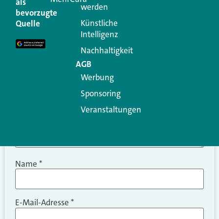
als
werden
Ihre E-Mail-Adresse wird nicht veröffentlicht.
bevorzugte
Erforderliche Felder sind mit
*
markiert
Künstliche
Quelle
Intelligenz
Kommentar
*
Nachhaltigkeit
AGB
Werbung
Sponsoring
Veranstaltungen
Name
*
E-Mail-Adresse
*