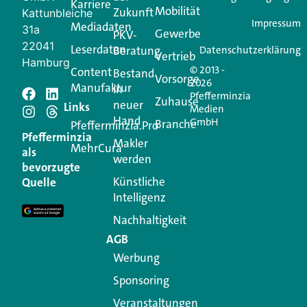
Karriere
Mobilität
Zukunft
Jetzt anmelden
Kattunbleiche
Impressum
Mediadaten
31a
Gewerbe
PKV-
22041
Leserdaten
Beratung
Datenschutzerklärung
Vertrieb
Hamburg
© 2013 -
Content
Bestand
Vorsorge
2026
Manufaktur
in
Pfefferminzia
Schreiben Sie einen
Zuhause
neuer
Links
Medien
Hand
GmbH
Branche
Kommentar
Pfefferminzia.Pro
Pfefferminzia
Makler
MehrCura
als
werden
Ihre E-Mail-Adresse wird nicht veröffentlicht.
bevorzugte
Erforderliche Felder sind mit
*
markiert
Künstliche
Quelle
Intelligenz
Kommentar
*
Nachhaltigkeit
AGB
Werbung
Sponsoring
Veranstaltungen