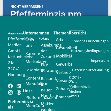
NICHT VERPASSEN!
Pfefferminzia.pro
Eine Plattform, die liefert: aktuelle Informationen,
praktische Services und einen einzigartigen Content-
Unternehmen
Im
Themenübersicht
Creator für Ihre Kundenkommunikation. Alles, was
Fokus
Pfefferminzia
Über
Arbeit
Ihren Vertriebsalltag leichter macht. Mit nur einem
Consent Einstellungen
Medien
Assekuranz
uns
Login.
Gesundheit
der
GmbH
Nutzungsbedingungen
Karriere
Mobilität
Zukunft
Jetzt anmelden
Kattunbleiche
Impressum
Mediadaten
31a
Gewerbe
PKV-
22041
Leserdaten
Beratung
Datenschutzerklärung
Vertrieb
Hamburg
© 2013 -
Content
Bestand
Vorsorge
2026
Manufaktur
in
Pfefferminzia
Zuhause
neuer
Schreiben Sie einen
Links
Medien
Hand
GmbH
Branche
Pfefferminzia.Pro
Kommentar
Pfefferminzia
Makler
MehrCura
als
werden