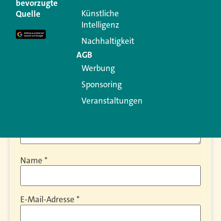
bevorzugte
Ihre E-Mail-Adresse wird nicht veröffentlicht.
Künstliche
Quelle
Erforderliche Felder sind mit
*
markiert
Intelligenz
Kommentar
*
Nachhaltigkeit
AGB
Werbung
Sponsoring
Veranstaltungen
Name
*
E-Mail-Adresse
*