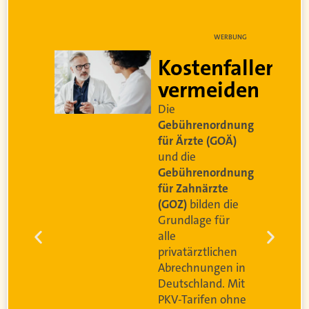
NG
WERBUNG
Kostenfallen
vermeiden
t
Die
Gebührenordnung
für Ärzte (GOÄ)
und die
Gebührenordnung
e
für Zahnärzte
(GOZ)
bilden die
n
Grundlage für
r
alle
g
privatärztlichen
Abrechnungen in
Deutschland. Mit
PKV-Tarifen ohne