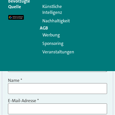
bevorzugte
Erforderliche Felder sind mit
*
markiert
Künstliche
Quelle
Intelligenz
Kommentar
*
Nachhaltigkeit
AGB
Werbung
Sponsoring
Veranstaltungen
Name
*
E-Mail-Adresse
*