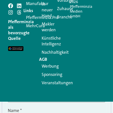
Vorsorge
2026
Manufaktur
in
Pfefferminzia
Schreiben Sie einen
Zuhause
neuer
Links
Medien
Hand
GmbH
Branche
Kommentar
Pfefferminzia.Pro
Pfefferminzia
Makler
MehrCura
als
werden
Ihre E-Mail-Adresse wird nicht veröffentlicht.
bevorzugte
Erforderliche Felder sind mit
*
markiert
Künstliche
Quelle
Intelligenz
Kommentar
*
Nachhaltigkeit
AGB
Werbung
Sponsoring
Veranstaltungen
Name
*