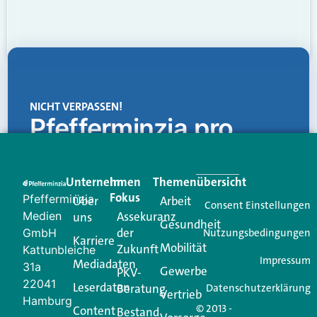
NICHT VERPASSEN!
Pfefferminzia.pro
Eine Plattform, die liefert: aktuelle Informationen,
praktische Services und einen einzigartigen Content-
Unternehmen
Im
Themenübersicht
Creator für Ihre Kundenkommunikation. Alles, was
Fokus
Pfefferminzia
Über
Arbeit
Ihren Vertriebsalltag leichter macht. Mit nur einem
Consent Einstellungen
Medien
Assekuranz
uns
Login.
Gesundheit
der
GmbH
Nutzungsbedingungen
Karriere
Mobilität
Zukunft
Jetzt anmelden
Kattunbleiche
Impressum
Mediadaten
31a
Gewerbe
PKV-
22041
Leserdaten
Beratung
Datenschutzerklärung
Vertrieb
Hamburg
© 2013 -
Content
Bestand