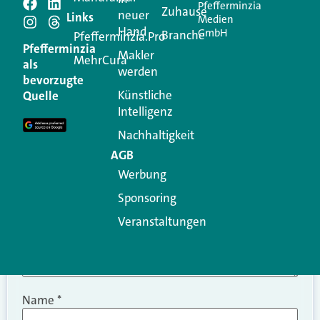
Pfefferminzia
Schreiben Sie einen
Zuhause
neuer
Links
Medien
Hand
GmbH
Branche
Kommentar
Pfefferminzia.Pro
Pfefferminzia
Makler
MehrCura
als
werden
Ihre E-Mail-Adresse wird nicht veröffentlicht.
bevorzugte
Erforderliche Felder sind mit
*
markiert
Künstliche
Quelle
Intelligenz
Kommentar
*
Nachhaltigkeit
AGB
Werbung
Sponsoring
Veranstaltungen
Name
*