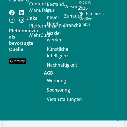
© 2013 -
Content
Bestand
Vorsorge
2026
Manufaktur
in
Pfefferminzia
Schreiben Sie einen
Zuhause
neuer
Links
Medien
Hand
GmbH
Branche
Kommentar
Pfefferminzia.Pro
Pfefferminzia
Makler
MehrCura
als
werden
Ihre E-Mail-Adresse wird nicht veröffentlicht.
bevorzugte
Erforderliche Felder sind mit
*
markiert
Künstliche
Quelle
Intelligenz
Kommentar
*
Nachhaltigkeit
AGB
Werbung
Sponsoring
Veranstaltungen