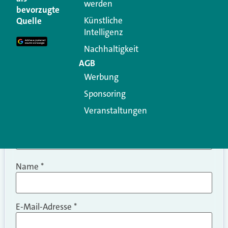
werden
Ihre E-Mail-Adresse wird nicht veröffentlicht.
bevorzugte
Erforderliche Felder sind mit
*
markiert
Künstliche
Quelle
Intelligenz
Kommentar
*
Nachhaltigkeit
AGB
Werbung
Sponsoring
Veranstaltungen
Name
*
E-Mail-Adresse
*