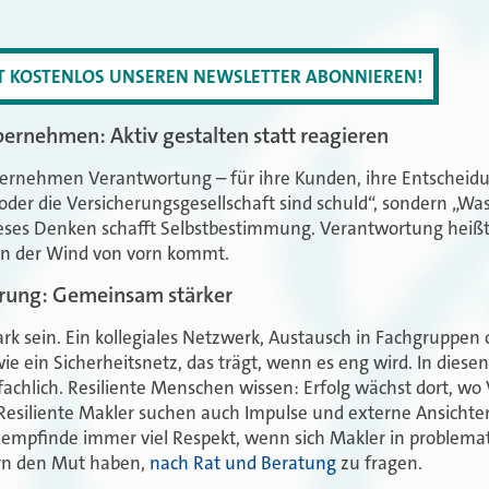
ZT KOSTENLOS UNSEREN NEWSLETTER ABONNIEREN!
ernehmen: Aktiv gestalten statt reagieren
ernehmen Verantwortung – für ihre Kunden, ihre Entscheidun
oder die Versicherungsgesellschaft sind schuld“, sondern „Wa
ieses Denken schafft Selbstbestimmung. Verantwortung heißt
nn der Wind von vorn kommt.
rung: Gemeinsam stärker
rk sein. Ein kollegiales Netzwerk, Austausch in Fachgruppen
ie ein Sicherheitsnetz, das trägt, wenn es eng wird. In diese
fachlich. Resiliente Menschen wissen: Erfolg wächst dort, wo
Resiliente Makler suchen auch Impulse und externe Ansichte
 empfinde immer viel Respekt, wenn sich Makler in problema
ern den Mut haben,
nach Rat und Beratung
zu fragen.