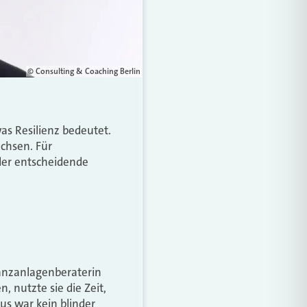
© Consulting & Coaching Berlin
as Resilienz bedeutet.
achsen. Für
der entscheidende
.
nanzanlagenberaterin
, nutzte sie die Zeit,
s war kein blinder