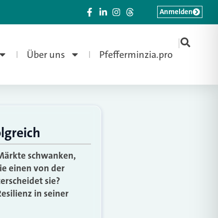
Anmelden
|
Über uns
Pfefferminzia.pro
lgreich
: Märkte schwanken,
ie einen von der
erscheidet sie?
silienz in seiner