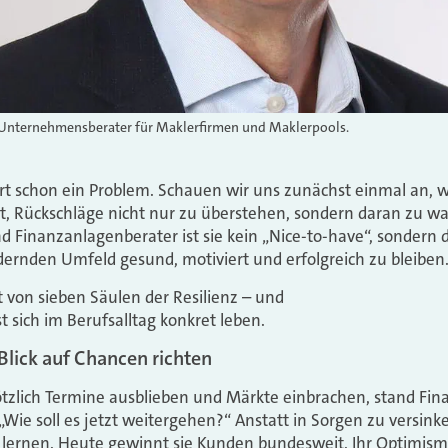
er Unternehmensberater für Maklerfirmen und Maklerpools.
t schon ein Problem. Schauen wir uns zunächst einmal an, w
keit, Rückschläge nicht nur zu überstehen, sondern daran zu w
 Finanzanlagenberater ist sie kein „Nice-to-have“, sondern 
dernden Umfeld gesund, motiviert und erfolgreich zu bleiben
t von sieben Säulen der Resilienz – und
t sich im Berufsalltag konkret leben.
lick auf Chancen richten
ötzlich Termine ausblieben und Märkte einbrachen, stand Fi
 „Wie soll es jetzt weitergehen?“ Anstatt in Sorgen zu versinken
lernen. Heute gewinnt sie Kunden bundesweit. Ihr Optimismu