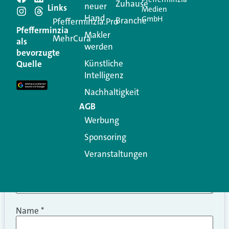
Schreiben Sie einen
Zuhause
neuer
Links
Medien
Hand
GmbH
Branche
Kommentar
Pfefferminzia.Pro
Pfefferminzia
Makler
MehrCura
als
werden
Ihre E-Mail-Adresse wird nicht veröffentlicht.
bevorzugte
Erforderliche Felder sind mit
*
markiert
Künstliche
Quelle
Intelligenz
Kommentar
*
Nachhaltigkeit
AGB
Werbung
Sponsoring
Veranstaltungen
Name
*