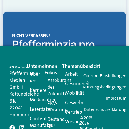
NICHT VERPASSEN!
Pfefferminzia.pro
Eine Plattform, die liefert: aktuelle Informationen,
praktische Services und einen einzigartigen Content-
Unternehmen
Im
Themenübersicht
Creator für Ihre Kundenkommunikation. Alles, was
Fokus
Pfefferminzia
Über
Arbeit
Ihren Vertriebsalltag leichter macht. Mit nur einem
Consent Einstellungen
Medien
Assekuranz
uns
Login.
Gesundheit
der
GmbH
Nutzungsbedingungen
Karriere
Mobilität
Zukunft
Jetzt anmelden
Kattunbleiche
Impressum
Mediadaten
31a
Gewerbe
PKV-
22041
Leserdaten
Beratung
Datenschutzerklärung
Vertrieb
Hamburg
© 2013 -
Content
Bestand
Vorsorge
2026
Manufaktur
in
Pfefferminzia